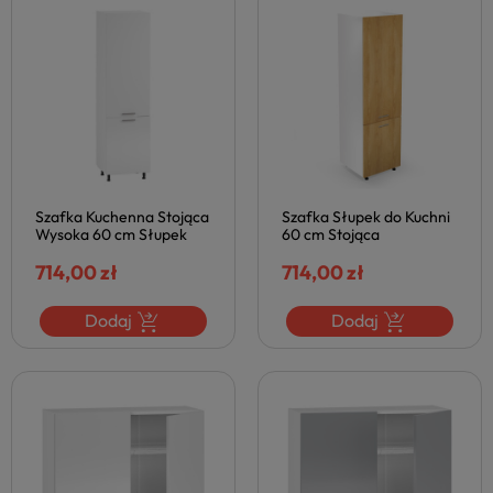
Szafka Kuchenna Stojąca
Szafka Słupek do Kuchni
Wysoka 60 cm Słupek
60 cm Stojąca
Kuchenny VENTO Biały
Skandynawska Kuchenna
Połysk Nowoczesny
714,00 zł
Wysoka VENTO Dąb
714,00 zł
Halmar
Miodowy Halmar
Dodaj
Dodaj