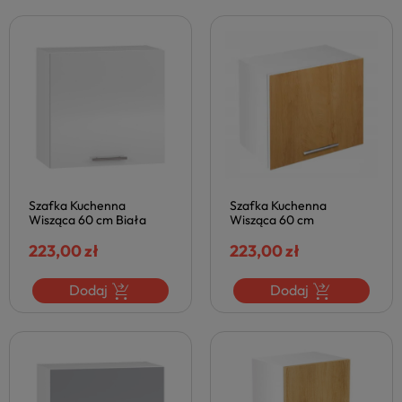
Szafka Kuchenna
Szafka Kuchenna
Wisząca 60 cm Biała
Wisząca 60 cm
Nowoczesna do Kuchni
Skandynawska do Kuchni
VENTO Biały Połysk
223,00 zł
VENTO Dąb Miodowy
223,00 zł
Halmar
Halmar
Dodaj
Dodaj