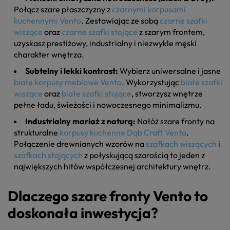
Połącz szare płaszczyzny z
czarnymi korpusami
kuchennymi Vento
. Zestawiając ze sobą
czarne szafki
wiszące
oraz
czarne szafki stojące
z szarym frontem,
uzyskasz prestiżowy, industrialny i niezwykle męski
charakter wnętrza.
Subtelny i lekki kontrast:
Wybierz uniwersalne i jasne
białe korpusy meblowe Vento
. Wykorzystując
białe szafki
wiszące
oraz
białe szafki stojące
, stworzysz wnętrze
pełne ładu, świeżości i nowoczesnego minimalizmu.
Industrialny mariaż z naturą:
Nałóż szare fronty na
strukturalne
korpusy kuchenne Dąb Craft Vento
.
Połączenie drewnianych wzorów na
szafkach wiszących
i
szafkach stojących
z połyskującą szarością to jeden z
największych hitów współczesnej architektury wnętrz.
Dlaczego szare fronty Vento to
doskonała inwestycja?