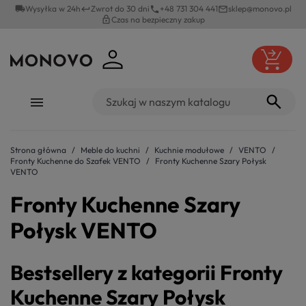
local_shipping
Wysyłka w 24h
Zwrot do 30 dni
+48 731 304 441
sklep@monovo.pl
keyboard_return
phone
mail_outline
lock_outline
Czas na bezpieczny zakup
Strona główna
Meble do kuchni
Kuchnie modułowe
VENTO
Fronty Kuchenne do Szafek VENTO
Fronty Kuchenne Szary Połysk
VENTO
Fronty Kuchenne Szary
Połysk VENTO
Bestsellery z kategorii Fronty
Kuchenne Szary Połysk