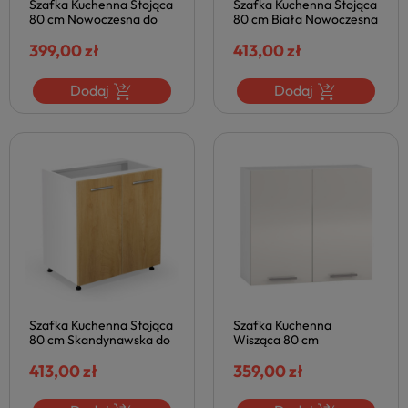
Szafka Kuchenna Stojąca
Szafka Kuchenna Stojąca
80 cm Nowoczesna do
80 cm Biała Nowoczesna
Kuchni VENTO Beżowa
do Kuchni VENTO Biały
Połysk Halmar
399,00 zł
Połysk Halmar
413,00 zł
Dodaj
Dodaj
Szafka Kuchenna Stojąca
Szafka Kuchenna
80 cm Skandynawska do
Wisząca 80 cm
Kuchni VENTO Dąb
Nowoczesna do Kuchni
Miodowy Halmar
413,00 zł
VENTO Beżowa Połysk
359,00 zł
Halmar