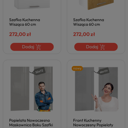
Szafka Kuchenna
Szafka Kuchenna
Wisząca 60 cm
Wisząca 60 cm
Nowoczesna Biała do
Skandynawska do Kuchni
Kuchni VENTO Biały
272,00 zł
Szafki Kuchenne VENTO
272,00 zł
Połysk Halmar
Dąb Miodowy Halmar
Dodaj
Dodaj
nowy
Popielata Nowoczesna
Front Kuchenny
Maskownica Boku Szafki
Nowoczesny Popielaty