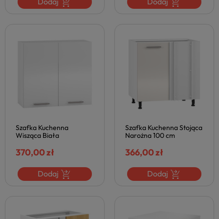
Dodaj
Dodaj
Szafka Kuchenna
Szafka Kuchenna Stojąca
Wisząca Biała
Narożna 100 cm
Nowoczesna do Kuchni
Nowoczesna do Kuchni
VENTO 80 Biały Połysk
370,00 zł
VENTO Beżowa Połysk
366,00 zł
Halmar
Halmar
Dodaj
Dodaj