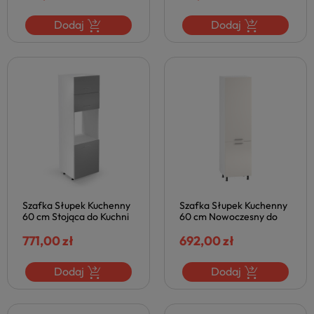
Halmar
Dodaj
Dodaj
Szafka Słupek Kuchenny
Szafka Słupek Kuchenny
60 cm Stojąca do Kuchni
60 cm Nowoczesny do
Nowoczesna VENTO
Kuchni Stojący VENTO
Szara Popielata Połysk
771,00 zł
Beżowy Połysk Halmar
692,00 zł
Halmar
Dodaj
Dodaj