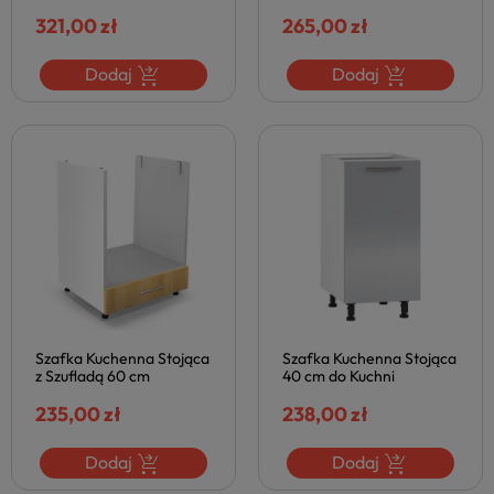
Nowoczesna VENTO
Kuchni Szafki Kuchenne
Jasno Popielata Szara
321,00 zł
VENTO Dąb Miodowy
265,00 zł
Połysk Halmar
Halmar
Dodaj
Dodaj
Szafka Kuchenna Stojąca
Szafka Kuchenna Stojąca
z Szufladą 60 cm
40 cm do Kuchni
Skandynawska do Kuchni
Nowoczesna VENTO
Pod Zabudowę
235,00 zł
Jasno Popielata Szara
238,00 zł
Piekarnika VENTO Dąb
Połysk Halmar
Miodowy Halmar
Dodaj
Dodaj