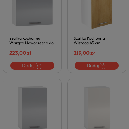
Szafka Kuchenna
Szafka Kuchenna
Wisząca Nowoczesna do
Wisząca 45 cm
Kuchni 60 cm VENTO
Skandynawska do Kuchni
Jasno Szara Popielata
223,00 zł
Szafki Kuchenne VENTO
219,00 zł
Połysk Halmar
Dąb Miodowy Halmar
Dodaj
Dodaj