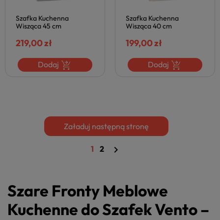
Szafka Kuchenna
Szafka Kuchenna
Wisząca 45 cm
Wisząca 40 cm
Nowoczesna do Kuchni
Nowoczesna do Kuchni
Szafki Kuchenne VENTO
219,00 zł
Szafki Kuchenne VENTO
199,00 zł
Jasno Popielata Szara
Beżowa Połysk Halmar
Połysk Halmar
Dodaj
Dodaj
Załaduj następną stronę
1
2

Szare Fronty Meblowe
Kuchenne do Szafek Vento –