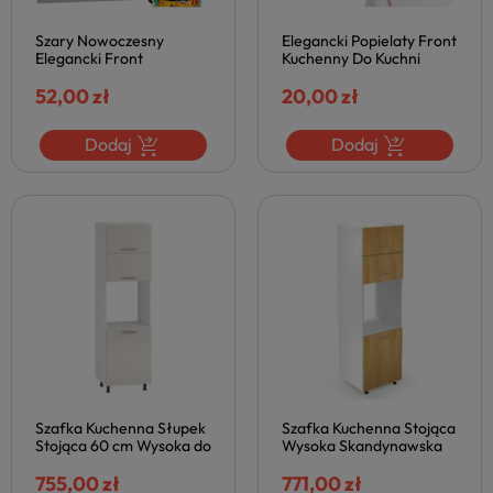
Szary Nowoczesny
Elegancki Popielaty Front
Elegancki Front
Kuchenny Do Kuchni
Kuchenny Okapowy
Szafki Kuchennej DP-
50x36 cm Do Kuchni
52,00 zł
60/82 Nowoczesny Szary
20,00 zł
Szafki Kuchennej Popiel
Połysk VENTO
VENTO
Dodaj
Dodaj
Szafka Kuchenna Słupek
Szafka Kuchenna Stojąca
Stojąca 60 cm Wysoka do
Wysoka Skandynawska
Kuchni VENTO Beżowa
60 cm Słupek Kuchenny
Połysk Halmar
755,00 zł
VENTO Dąb Miodowy
771,00 zł