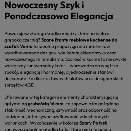
Nowoczesny Szyk i
Ponadczasowa Elegancja
Poszukujesz złotego środka między sterylną bielą a
głęboką czernią?
Szare fronty meblowe kuchenne do
szafek Vento
to idealna propozycja dla miłośników
wyrafinowanego designu, wielkomiejskiego szyku oraz
nowoczesnego minimalizmu. Szarość w kuchni to niezwykle
wdzięczny i uniwersalny kolor – wprowadza do wnętrza
spokój, elegancję i harmonię, a jednocześnie stanowi
doskonałe tło dla efektownych blatów oraz designerskich
sprzętów AGD.
Oferowane w tej kategorii elementy charakteryzują się
optymalną
grubością 16 mm
, co zapewnia im pożądaną
stabilność mechaniczną, sztywność oraz odporność na
codzienne, intensywne użytkowanie w kuchennych
warunkach. Wykończenie w kolorze
Szary Połysk
zachwyca idealnie gładką taflą, która pięknie odbija