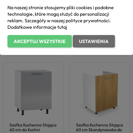
FILTRUJ
Na naszej stronie stosujemy pliki cookies i podobne
technologie, które mogą służyć do personalizacji
reklam. Szczegóły w naszej
polityce prywatności
.
Szafka Kuchenna
Szafka Kuchenna Stojąca
Wisząca 60 z
60 cm do Kuchni
Dodatkowe informacje
tutaj
Ociekaczem do Kuchni
Skandynawska VENTO
Biała Nowoczesna
310,00 zł
Dąb Miodowy Halmar
321,00 zł
VENTO Biały Połysk
AKCEPTUJ WSZYSTKIE
USTAWIENIA
Halmar
Dodaj
Dodaj
Szafka Kuchenna Stojąca
Szafka Kuchenna Stojąca
60 cm do Kuchni
60 cm Skandynawska do