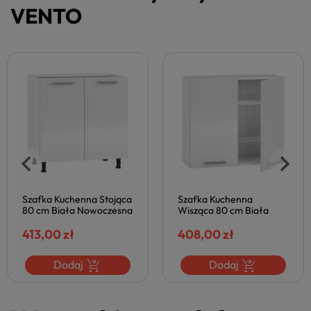
VENTO
Szafka Kuchenna
Popielaty Nowoczesny
Wisząca 80 cm Biała
Front Kuchenny Do
Nowoczesna z
Zabudowy Zmywarki Do
Ociekaczem do Kuchni
408,00 zł
Kuchni 60x72 cm Szary
128,00 zł
VENTO Biały Połysk
Połysk VENTO
Halmar
Dodaj
Dodaj