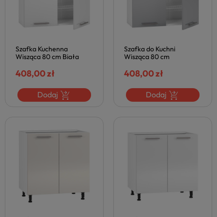
Szafka Kuchenna
Szafka do Kuchni
Wisząca 80 cm Biała
Wisząca 80 cm
Nowoczesna z
Nowoczesna Kuchenna z
Ociekaczem do Kuchni
408,00 zł
Ociekaczem VENTO
408,00 zł
VENTO Biały Połysk
Szara Popielata Połysk
Halmar
Halmar
Dodaj
Dodaj