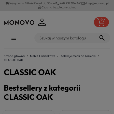
local_shipping
Wysyłka w 24h
Zwrot do 30 dni
+48 731 304 441
sklep@monovo.pl
keyboard_return
phone
mail_outline
lock_outline
Czas na bezpieczny zakup
Strona główna
Meble Łazienkowe
Kolekcje mebli do łazienki
CLASSIC OAK
CLASSIC OAK
Bestsellery z kategorii
CLASSIC OAK