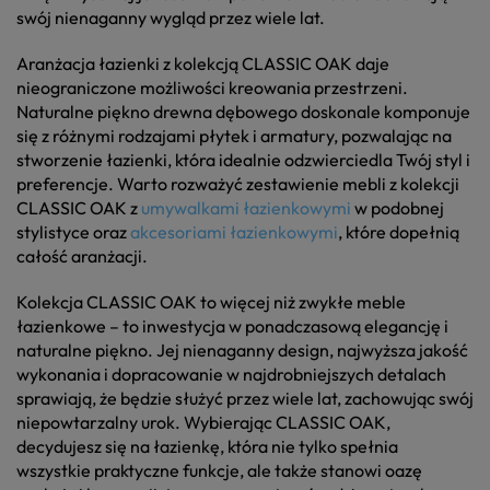
swój nienaganny wygląd przez wiele lat.
Aranżacja łazienki z kolekcją CLASSIC OAK daje
nieograniczone możliwości kreowania przestrzeni.
Naturalne piękno drewna dębowego doskonale komponuje
się z różnymi rodzajami płytek i armatury, pozwalając na
stworzenie łazienki, która idealnie odzwierciedla Twój styl i
preferencje. Warto rozważyć zestawienie mebli z kolekcji
CLASSIC OAK z
umywalkami łazienkowymi
w podobnej
stylistyce oraz
akcesoriami łazienkowymi
, które dopełnią
całość aranżacji.
Kolekcja CLASSIC OAK to więcej niż zwykłe meble
łazienkowe – to inwestycja w ponadczasową elegancję i
naturalne piękno. Jej nienaganny design, najwyższa jakość
wykonania i dopracowanie w najdrobniejszych detalach
sprawiają, że będzie służyć przez wiele lat, zachowując swój
niepowtarzalny urok. Wybierając CLASSIC OAK,
decydujesz się na łazienkę, która nie tylko spełnia
wszystkie praktyczne funkcje, ale także stanowi oazę