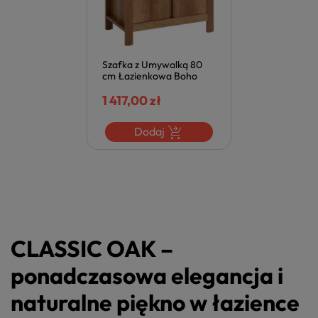
Szafka z Umywalką 80
cm Łazienkowa Boho
CLASSIC OAK Brązowa
Dąb Naturalny Comad
1 417,00 zł
Dodaj
CLASSIC OAK –
ponadczasowa elegancja i
naturalne piękno w łazience