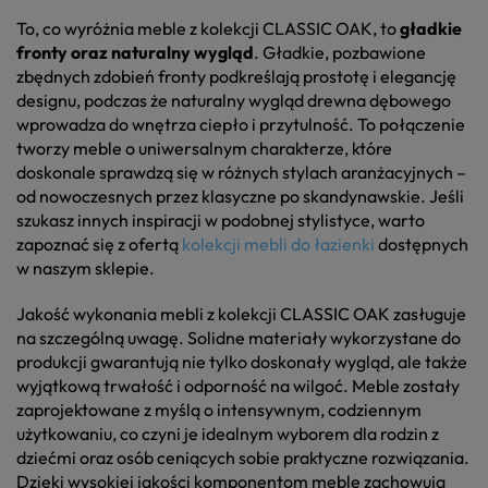
To, co wyróżnia meble z kolekcji CLASSIC OAK, to
gładkie
fronty oraz naturalny wygląd
. Gładkie, pozbawione
zbędnych zdobień fronty podkreślają prostotę i elegancję
designu, podczas że naturalny wygląd drewna dębowego
wprowadza do wnętrza ciepło i przytulność. To połączenie
tworzy meble o uniwersalnym charakterze, które
doskonale sprawdzą się w różnych stylach aranżacyjnych –
od nowoczesnych przez klasyczne po skandynawskie. Jeśli
szukasz innych inspiracji w podobnej stylistyce, warto
zapoznać się z ofertą
kolekcji mebli do łazienki
dostępnych
w naszym sklepie.
Jakość wykonania mebli z kolekcji CLASSIC OAK zasługuje
na szczególną uwagę. Solidne materiały wykorzystane do
produkcji gwarantują nie tylko doskonały wygląd, ale także
wyjątkową trwałość i odporność na wilgoć. Meble zostały
zaprojektowane z myślą o intensywnym, codziennym
użytkowaniu, co czyni je idealnym wyborem dla rodzin z
dziećmi oraz osób ceniących sobie praktyczne rozwiązania.
Dzięki wysokiej jakości komponentom meble zachowują