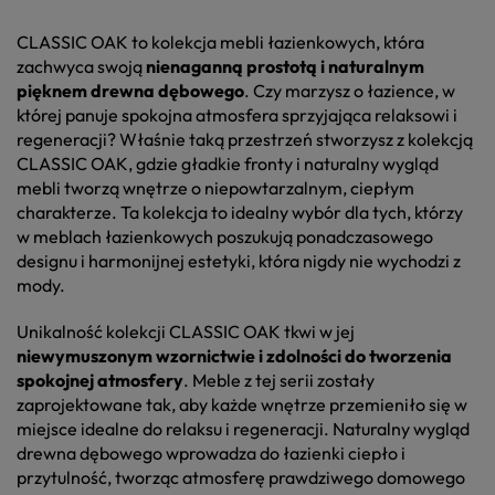
CLASSIC OAK to kolekcja mebli łazienkowych, która
zachwyca swoją
nienaganną prostotą i naturalnym
pięknem drewna dębowego
. Czy marzysz o łazience, w
której panuje spokojna atmosfera sprzyjająca relaksowi i
regeneracji? Właśnie taką przestrzeń stworzysz z kolekcją
CLASSIC OAK, gdzie gładkie fronty i naturalny wygląd
mebli tworzą wnętrze o niepowtarzalnym, ciepłym
charakterze. Ta kolekcja to idealny wybór dla tych, którzy
w meblach łazienkowych poszukują ponadczasowego
designu i harmonijnej estetyki, która nigdy nie wychodzi z
mody.
Unikalność kolekcji CLASSIC OAK tkwi w jej
niewymuszonym wzornictwie i zdolności do tworzenia
spokojnej atmosfery
. Meble z tej serii zostały
zaprojektowane tak, aby każde wnętrze przemieniło się w
miejsce idealne do relaksu i regeneracji. Naturalny wygląd
drewna dębowego wprowadza do łazienki ciepło i
przytulność, tworząc atmosferę prawdziwego domowego