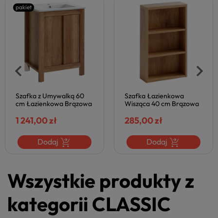
pakiet
Szafka z Umywalką 60
Szafka Łazienkowa
cm Łazienkowa Brązowa
Wisząca 40 cm Brązowa
CLASSIC OAK Dąb
CLASSIC Dąb Country
Naturalny Boho Comad
1 241,00 zł
COMAD
285,00 zł
Dodaj
Dodaj
Wszystkie produkty z
kategorii CLASSIC