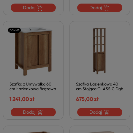
Dodaj
Dodaj
pakiet
Szafka z Umywalką 60
Szafka Łazienkowa 40
cm Łazienkowa Brązowa
cm Stojąca CLASSIC Dąb
CLASSIC OAK Dąb
Country Brązowa
Naturalny Boho Comad
1 241,00 zł
COMAD
675,00 zł
Dodaj
Dodaj