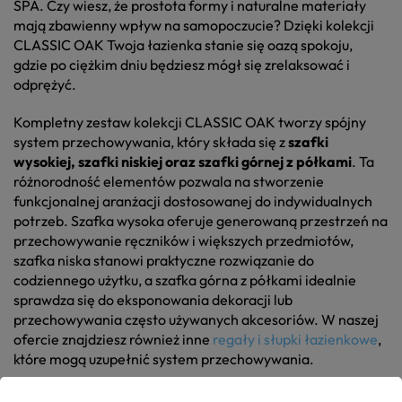
SPA. Czy wiesz, że prostota formy i naturalne materiały
mają zbawienny wpływ na samopoczucie? Dzięki kolekcji
CLASSIC OAK Twoja łazienka stanie się oazą spokoju,
gdzie po ciężkim dniu będziesz mógł się zrelaksować i
odprężyć.
Kompletny zestaw kolekcji CLASSIC OAK tworzy spójny
system przechowywania, który składa się z
szafki
wysokiej, szafki niskiej oraz szafki górnej z półkami
. Ta
różnorodność elementów pozwala na stworzenie
funkcjonalnej aranżacji dostosowanej do indywidualnych
potrzeb. Szafka wysoka oferuje generowaną przestrzeń na
przechowywanie ręczników i większych przedmiotów,
szafka niska stanowi praktyczne rozwiązanie do
codziennego użytku, a szafka górna z półkami idealnie
sprawdza się do eksponowania dekoracji lub
przechowywania często używanych akcesoriów. W naszej
ofercie znajdziesz również inne
regały i słupki łazienkowe
,
które mogą uzupełnić system przechowywania.
Dodatkowo w serii CLASSIC OAK znajdziemy
dwie szafki