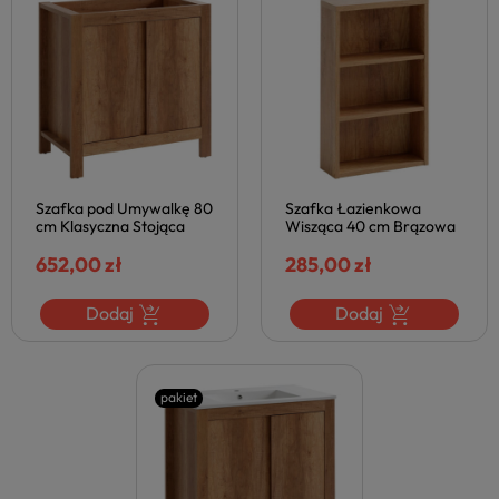
Szafka pod Umywalkę 80
Szafka Łazienkowa
cm Klasyczna Stojąca
Wisząca 40 cm Brązowa
Dąb Country CLASSIC do
CLASSIC Dąb Country
Łazienki COMAD
652,00 zł
COMAD
285,00 zł
Dodaj
Dodaj
pakiet