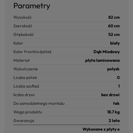
Parametry
Wysokość
82 cm
Szerokość
60 cm
Głębokość
52 cm
Kolor
biały
Kolor frontów/półek
Dąb Miodowy
Materiał
płyta laminowana
Wykończenie
połysk
Liczba półek
0
Liczba szuflad
1
liczba drzwi
bez drzwi
Do samodzielnego montażu
tak
Waga produktu
18.7 kg
Gwarancja
2 lata
Wykonane z płyty o