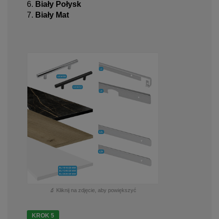
6.
Biały Połysk
7.
Biały Mat
🔬 Kliknij na zdjęcie, aby powiększyć
KROK 5