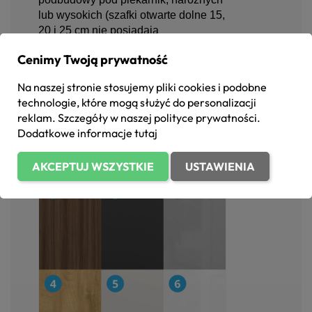
lub wysokich (szafki otwarte dolne 15,
20 i 25 cm nie posiadają
dedykowanych frontów).
Cenimy Twoją prywatność
Wszystkie szafki stojące opierają
się na solidnych nóżkach z
Na naszej stronie stosujemy pliki cookies i podobne
regulacją (10-13 cm)
, ułatwiających
technologie, które mogą służyć do personalizacji
idealne wypoziomowanie mebli na
reklam. Szczegóły w naszej
polityce prywatności
.
każdej podłodze.
Dodatkowe informacje
tutaj
AKCEPTUJ WSZYSTKIE
USTAWIENIA