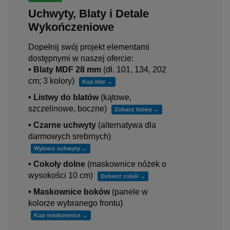
Uchwyty, Blaty i Detale
Wykończeniowe
Dopełnij swój projekt elementami
dostępnymi w naszej ofercie:
• Blaty MDF 28 mm
(dł. 101, 134, 202
cm; 3 kolory)
Kup blat →
• Listwy do blatów
(kątowe,
szczelinowe, boczne)
Zobacz listwy →
• Czarne uchwyty
(alternatywa dla
darmowych srebrnych)
Wybierz uchwyty →
• Cokoły dolne
(maskownice nóżek o
wysokości 10 cm)
Dobierz cokół →
• Maskownice boków
(panele w
kolorze wybranego frontu)
Kup maskownice →