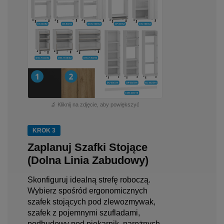
🔬 Kliknij na zdjęcie, aby powiększyć
KROK 3
Zaplanuj Szafki Stojące
(Dolna Linia Zabudowy)
Skonfiguruj idealną strefę roboczą.
Wybierz spośród ergonomicznych
szafek stojących pod zlewozmywak,
szafek z pojemnymi szufladami,
podbudowy pod piekarnik, narożnych