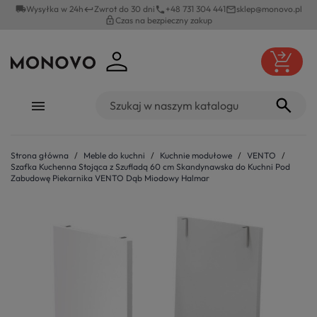
local_shipping
Wysyłka w 24h
Zwrot do 30 dni
+48 731 304 441
sklep@monovo.pl
keyboard_return
phone
mail_outline
lock_outline
Czas na bezpieczny zakup
Strona główna
Meble do kuchni
Kuchnie modułowe
VENTO
Szafka Kuchenna Stojąca z Szufladą 60 cm Skandynawska do Kuchni Pod
Zabudowę Piekarnika VENTO Dąb Miodowy Halmar