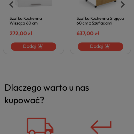
Szafka Kuchenna
Szafka Kuchenna Stojąca
Wisząca 60 cm
60 cm z Szufladami
Nowoczesna Biała do
Skandynawska do Kuchni
Kuchni VENTO Biały
272,00 zł
VENTO Dąb Miodowy
637,00 zł
Połysk Halmar
Halmar
Dodaj
Dodaj
Dlaczego warto u nas
kupować?