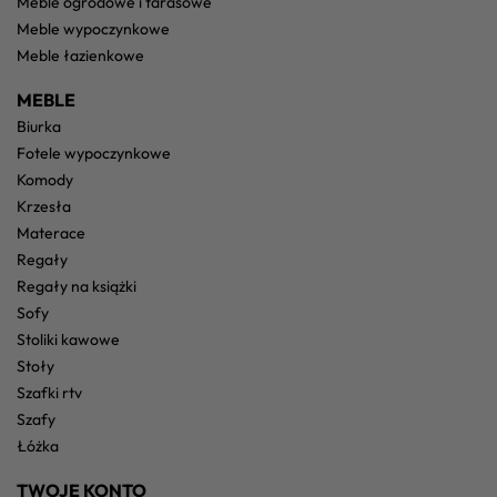
meble ogrodowe i tarasowe
meble wypoczynkowe
meble łazienkowe
MEBLE
biurka
fotele wypoczynkowe
komody
krzesła
materace
regały
regały na książki
sofy
stoliki kawowe
stoły
szafki rtv
szafy
łóżka
TWOJE KONTO