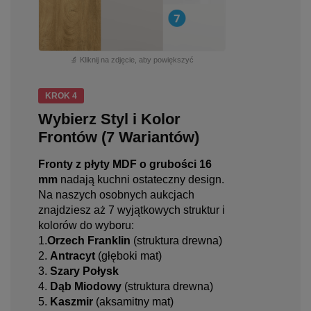
🔬 Kliknij na zdjęcie, aby powiększyć
KROK 4
Wybierz Styl i Kolor
Frontów (7 Wariantów)
Fronty z płyty MDF o grubości 16
mm
nadają kuchni ostateczny design.
Na naszych osobnych aukcjach
znajdziesz aż 7 wyjątkowych struktur i
kolorów do wyboru:
1.
Orzech Franklin
(struktura drewna)
2.
Antracyt
(głęboki mat)
3.
Szary Połysk
4.
Dąb Miodowy
(struktura drewna)
5.
Kaszmir
(aksamitny mat)