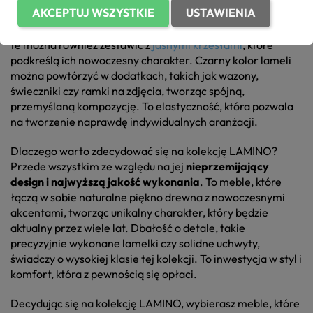
AKCEPTUJ WSZYSTKIE
USTAWIENIA
doskonale współgra z naturalnymi materiałami, takimi jak
drewniane stoły
w podobnej tonacji kolorystycznej. Meble
te można również zestawić z
jasnymi krzesłami
, które
podkreślą ich nowoczesny charakter. Czarny kolor lameli
można powtórzyć w dodatkach, takich jak wazony,
świeczniki czy ramki na zdjęcia, tworząc spójną,
przemyślaną kompozycję. To elastyczność, która pozwala
na tworzenie naprawdę indywidualnych aranżacji.
Dlaczego warto zdecydować się na kolekcję LAMINO?
Przede wszystkim ze względu na jej
nieprzemijający
design i najwyższą jakość wykonania
. To meble, które
łączą w sobie naturalne piękno drewna z nowoczesnymi
akcentami, tworząc unikalny charakter, który będzie
aktualny przez wiele lat. Dbałość o detale, takie
precyzyjnie wykonane lamelki czy solidne uchwyty,
świadczy o wysokiej klasie tej kolekcji. To inwestycja w styl i
komfort, która z pewnością się opłaci.
Decydując się na kolekcję LAMINO, wybierasz meble, które