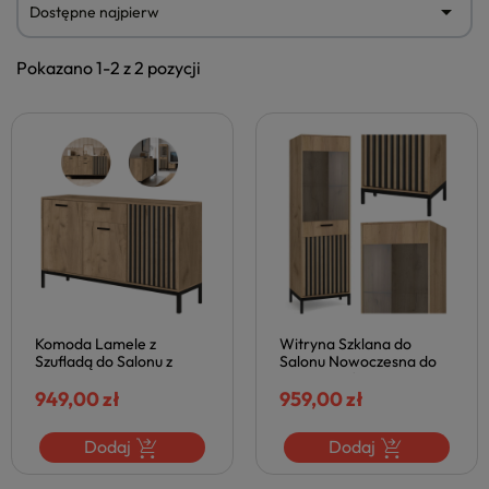

Dostępne najpierw
Pokazano 1-2 z 2 pozycji
Komoda Lamele z
Witryna Szklana do
Szufladą do Salonu z
Salonu Nowoczesna do
Lamelami LAMINO KM-1
Jadalni Loft LAMINO W-1
Dąb Craft Czarna Loft
949,00 zł
Dąb Craft Czarna
959,00 zł
Halmar
Dodaj
Dodaj