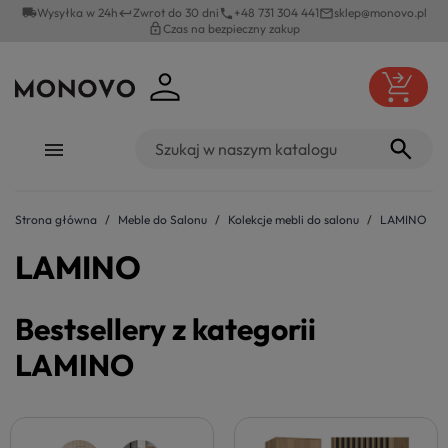
local_shipping
Wysyłka w 24h
Zwrot do 30 dni
+48 731 304 441
sklep@monovo.pl
keyboard_return
phone
mail_outline
lock_outline
Czas na bezpieczny zakup
Strona główna
Meble do Salonu
Kolekcje mebli do salonu
LAMINO
LAMINO
Bestsellery z kategorii
LAMINO