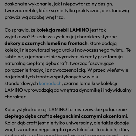
doskonałe wykonanie, jak i niepowtarzalny design,
tworząc meble, które są nie tylko praktyczne, ale stanowią
prawdziwą ozdobę wnętrza.
Co sprawia, że
kolekcja mebli LAMINO
jest tak
wyjątkowa? Przede wszystkim jej charakterystyczne
dekory z czarnych lameli na frontach
, które dodają
kolekcji niepowtarzalnego uroku i nowoczesnego twistu. Te
subtelne, a jednocześnie wyraziste akcenty przełamują
naturalną ciepłotę dębu craft, tworząc fascynujące
połączenie tradycji z nowoczesnością. W przeciwieństwie
do jednolitych frontów spotykanych w wielu
standardowych
komodach
, czarne lamelki w kolekcji
LAMINO wprowadzają do wnętrza dynamikę i indywidualny
charakter.
Kolorystyka kolekcji LAMINO to mistrzowskie połączenie
ciepłego dębu craft z eleganckimi czarnymi akcentami
.
Kolor dąb craft jest nie tylko uniwersalny, ale także dodaje
wnętrzu naturalnego ciepła i przytulności. To odcień, który