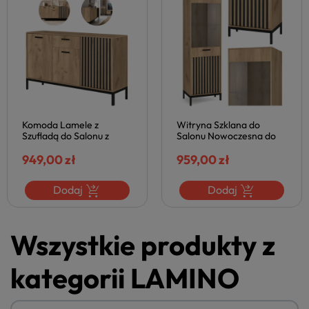
Komoda Lamele z
Witryna Szklana do
Szufladą do Salonu z
Salonu Nowoczesna do
Lamelami LAMINO KM-1
Jadalni Loft LAMINO W-1
Dąb Craft Czarna Loft
949,00 zł
Dąb Craft Czarna
959,00 zł
Halmar
Dodaj
Dodaj
Wszystkie produkty z
kategorii LAMINO