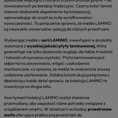
doskonale współgra z różnymi stylami aranżacyjnymi – od
nowoczesnych po bardziej tradycyjne. Czarny kolor lameli
stanowi doskonałe dopełnienie tej kompozycji,
wprowadzając do wnętrza nutę wyrafinowania i
nowoczesności. To połączenie sprawia, że meble LAMINO
są niezwykle uniwersalne i pasują do różnych przestrzeni.
Wybierając meble z
serii LAMINO
, inwestujesz w produkty
wykonane z
wysokiej jakości płyty laminowanej
, która
gwarantuje nie tylko doskonały wygląd, ale także trwałość
i łatwość utrzymania czystości. Płyta laminowana jest
odporna na zarysowania, wilgoć i uszkodzenia
mechaniczne, co sprawia, że meble te znakomicie znoszą
codzienne użytkowanie. Solidna konstrukcja połączona z
dbałością o każdy detal sprawia, że kolekcja LAMINO to
inwestycja na długie lata.
Asortyment kolekcji LAMINO został starannie
przemyślany, aby zaspokoić różne potrzeby związane z
urządzaniem wnętrz. W skład serii wchodzą:
przestronna
szafa
oferująca praktyczną przestrzeń do