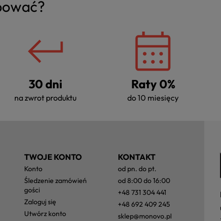
upować?
30 dni
Raty 0%
na zwrot produktu
do 10 miesięcy
TWOJE KONTO
KONTAKT
konto
od pn. do pt.
śledzenie zamówień
od 8:00 do 16:00
gości
+48 731 304 441
zaloguj się
+48 692 409 245
utwórz konto
sklep@monovo.pl