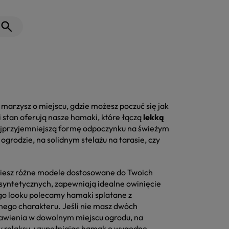
marzysz o miejscu, gdzie możesz poczuć się jak
 stan oferują nasze hamaki, które łączą
lekką
ajprzyjemniejszą formę odpoczynku na świeżym
grodzie, na solidnym stelażu na tarasie, czy
dziesz różne modele dostosowane do Twoich
yntetycznych, zapewniają idealne owinięcie
ego looku polecamy hamaki splatane z
nego charakteru. Jeśli nie masz dwóch
tawienia w dowolnym miejscu ogrodu, na
y relaksu, uzupełniając hamak o wygodne