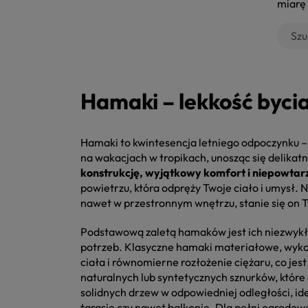
miarę
Hamaki – lekkość bycia
Hamaki to kwintesencja letniego odpoczynku – 
na wakacjach w tropikach, unosząc się delikat
konstrukcję, wyjątkowy komfort i niepowtar
powietrzu, która odpręży Twoje ciało i umysł. 
nawet w przestronnym wnętrzu, stanie się on 
Podstawową zaletą hamaków jest ich niezwyk
potrzeb. Klasyczne hamaki materiałowe, wyko
ciała i równomierne rozłożenie ciężaru, co je
naturalnych lub syntetycznych sznurków, które
solidnych drzew w odpowiedniej odległości, i
tarasie czy nawet balkonie. Dla pełni ogrodo