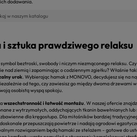
 ich dodawania.
 i sztuka prawdziwego relaksu
symbol beztroski, swobody i niczym niezmąconego relaksu. Czy 
nie nad ziemią i zapominając o codziennym zgiełku? Właśnie taki
zalny urok
. Wybierając hamak z MONOVO, decydujesz się na n
Niezależnie od tego, czy zawiesisz go między dwoma drzewami w o
Twoją osobistą wyspą spokoju.
ła
wszechstronność i łatwość montażu
. W naszej ofercie znaj
nane z wytrzymałych, oddychających tkanin bawełnianych lub s
st zbawienne dla kręgosłupa. Dla miłośników bardziej tradycyjn
 doskonale przepuszczają powietrze i nadają ogrodowi egzotycz
dealnym rozwiązaniem będą hamaki ze stelażem – gotowe do us
wego komfortu warto pomyśleć o stworzeniu kompleksowej stref