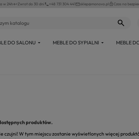
a w 24h
Zwrot do 30 dni
+48 731 304 441
sklep@monovo.pl
lock_outline
Czas na bezpie
keyboard_return
phone
mail_outline
LE DO SALONU
MEBLE DO SYPIALNI
MEBLE DO
dostępnych produktów.
e czujni! W tym miejscu zostanie wyświetlonych więcej produk