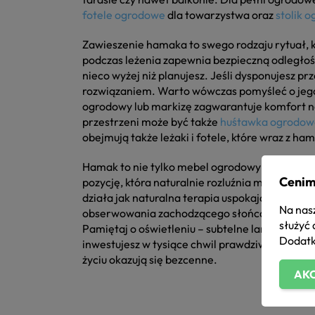
fotele ogrodowe
dla towarzystwa oraz
stolik 
Zawieszenie hamaka to swego rodzaju rytuał, k
podczas leżenia zapewnia bezpieczną odległoś
nieco wyżej niż planujesz. Jeśli dysponujesz
rozwiązaniem. Warto wówczas pomyśleć o jego 
ogrodowy lub markizę zagwarantuje komfort na
przestrzeni może być także
huśtawka ogrodow
obejmują także leżaki i fotele, które wraz 
Hamak to nie tylko mebel ogrodowy – to filozof
Cenim
pozycję, która naturalnie rozluźnia mięśnie i 
działa jak naturalna terapia uspokajająca, re
Na nasz
obserwowania zachodzącego słońca i pierwszych
służyć 
Pamiętaj o oświetleniu – subtelne lampki sola
Dodatk
inwestujesz w tysiące chwil prawdziwego, głęb
życiu okazują się bezcenne.
AKC