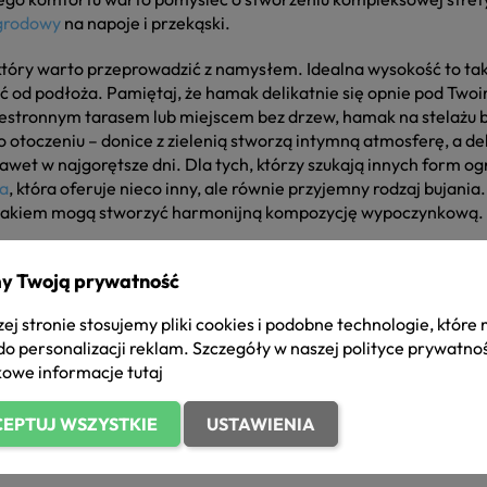
ogrodowy
na napoje i przekąski.
tóry warto przeprowadzić z namysłem. Idealna wysokość to taka
ć od podłoża. Pamiętaj, że hamak delikatnie się opnie pod Two
 przestronnym tarasem lub miejscem bez drzew, hamak na stelaż
otoczeniu – donice z zielenią stworzą intymną atmosferę, a de
wet w najgorętsze dni. Dla tych, którzy szukają innych form 
a
, która oferuje nieco inny, ale równie przyjemny rodzaj bujani
z hamakiem mogą stworzyć harmonijną kompozycję wypoczynkową.
ia życia zachęcająca do zwolnienia tempa i celebracji chwili. J
y Twoją prywatność
odciąża kręgosłup, czyniąc go znakomitym antidotum na stres i n
gulując oddech i uspokajając myśli. Wieczorem Twój hamak może
ej stronie stosujemy pliki cookies i podobne technologie, które
 gwiazd na niebie. Wystarczy lekki koc i poduszka, by stworzy
do personalizacji reklam. Szczegóły w naszej
polityce prywatno
rne zawieszone na pobliskich gałęziach lub stelażu wydobędą m
owe informacje
tutaj
okiego relaksu – to powrót do najprostszych przyjemności, któr
EPTUJ WSZYSTKIE
USTAWIENIA