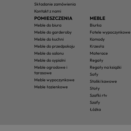
składanie zamówienia
kontakt z nami
POMIESZCZENIA
MEBLE
meble do biura
biurka
meble do garderoby
fotele wypoczynkowe
meble do kuchni
komody
meble do przedpokoju
krzesła
meble do salonu
materace
meble do sypialni
regały
meble ogrodowe i
regały na książki
tarasowe
sofy
meble wypoczynkowe
stoliki kawowe
meble łazienkowe
stoły
szafki rtv
szafy
łóżka