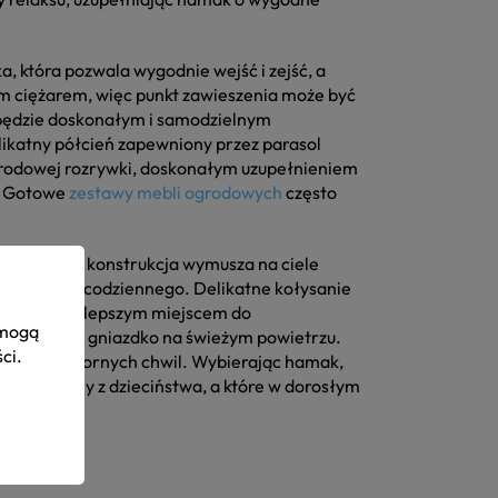
, która pozwala wygodnie wejść i zejść, a
im ciężarem, więc punkt zawieszenia może być
u będzie doskonałym i samodzielnym
likatny półcień zapewniony przez parasol
ogrodowej rozrywki, doskonałym uzupełnieniem
a. Gotowe
zestawy mebli ogrodowych
często
ego unikalna konstrukcja wymusza na ciele
apięcia dnia codziennego. Delikatne kołysanie
 stać się najlepszym miejscem do
 mogą
ć przytulne gniazdko na świeżym powietrzu.
ści
.
agię z wieczornych chwil. Wybierając hamak,
e pamiętamy z dzieciństwa, a które w dorosłym