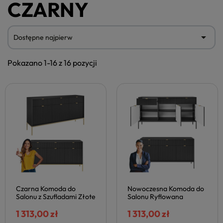
CZARNY

Dostępne najpierw
Pokazano 1-16 z 16 pozycji
Czarna Komoda do
Nowoczesna Komoda do
Salonu z Szufladami Złote
Salonu Ryflowana
Nogi Ryflowana
Trzydrzwiowa z
Trzydrzwiowa Czarny
1 313,00 zł
Szufladami Metalowe
1 313,00 zł
Mat NOVA
Nogi Czarna NOVA