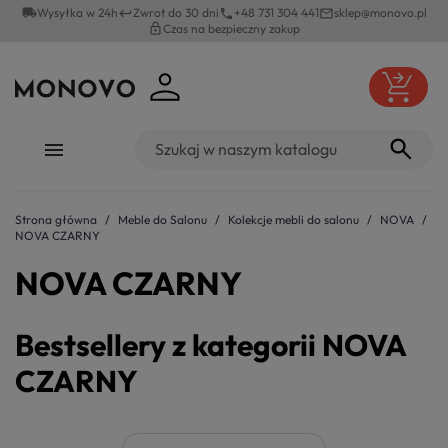
local_shipping
Wysyłka w 24h
Zwrot do 30 dni
+48 731 304 441
sklep@monovo.pl
keyboard_return
phone
mail_outline
lock_outline
Czas na bezpieczny zakup
Strona główna
Meble do Salonu
Kolekcje mebli do salonu
NOVA
NOVA CZARNY
NOVA CZARNY
Bestsellery z kategorii NOVA
CZARNY