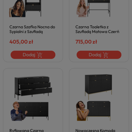
Czarna Szafka Nocna do
Czarna Toaletka z
Sypialni z Szufladą
Szufladą Matowa Czerń
Matowa Ryflowana
Ryflowana Nowoczesna
Nowoczesne Metalowe
405,00 zł
Laminowana NOVA
715,00 zł
Nogi NOVA
Dodaj
Dodaj
Ryflowana Czarna
Nowoczesna Komoda