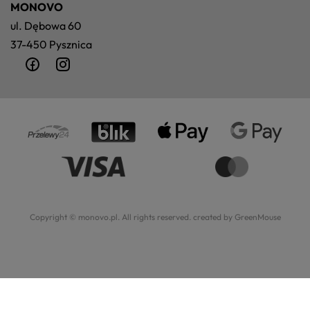
MONOVO
ul. Dębowa 60
37-450 Pysznica
Copyright © monovo.pl. All rights reserved.
created by GreenMouse