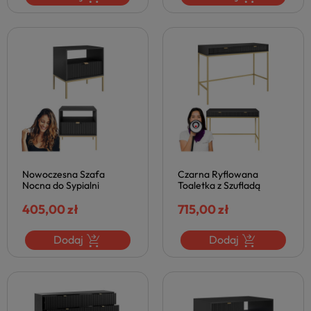
Nowoczesna Szafa
Czarna Ryflowana
Nocna do Sypialni
Toaletka z Szufladą
Metalowe Złote Nogi
Nowoczesny Czarny Mat
Matowa Czerń NOVA
405,00 zł
Złote Nogi NOVA
715,00 zł
Dodaj
Dodaj