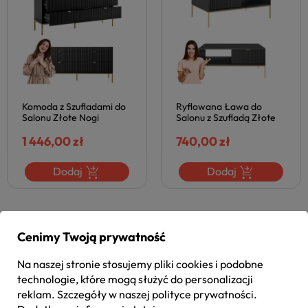
Komoda z Szufladami do
Ryflowana Ława do
Salonu Złote Nogi
Salonu z Szufladą Złote
Ryflowana Matowa
Nogi Metalowe
Czarna NOVA
1 446,00 zł
Nowoczesna Czarna
740,00 zł
Laminowana NOVA
Dodaj
Dodaj
Cenimy Twoją prywatność
FILTRUJ
Na naszej stronie stosujemy pliki cookies i podobne
NOVA CZARNY –
technologie, które mogą służyć do personalizacji
reklam. Szczegóły w naszej
polityce prywatności
.