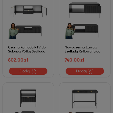
Czarna Komoda RTV do
Nowoczesna Ława z
Salonu z Półką Szufladą
Szufladą Ryflowana do
Ryflowana Matowa
Salonu Metalowe Nogi
Czerń Metalowe Nogi
802,00 zł
Matowa Czarna NOVA
740,00 zł
NOVA
Dodaj
Dodaj