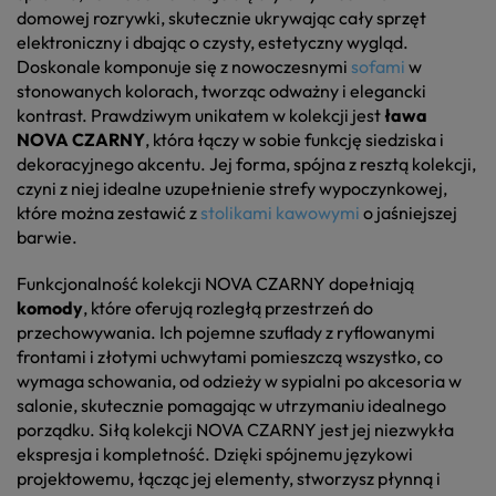
domowej rozrywki, skutecznie ukrywając cały sprzęt
elektroniczny i dbając o czysty, estetyczny wygląd.
Doskonale komponuje się z nowoczesnymi
sofami
w
stonowanych kolorach, tworząc odważny i elegancki
kontrast. Prawdziwym unikatem w kolekcji jest
ława
NOVA CZARNY
, która łączy w sobie funkcję siedziska i
dekoracyjnego akcentu. Jej forma, spójna z resztą kolekcji,
czyni z niej idealne uzupełnienie strefy wypoczynkowej,
które można zestawić z
stolikami kawowymi
o jaśniejszej
barwie.
Funkcjonalność kolekcji NOVA CZARNY dopełniają
komody
, które oferują rozległą przestrzeń do
przechowywania. Ich pojemne szuflady z ryflowanymi
frontami i złotymi uchwytami pomieszczą wszystko, co
wymaga schowania, od odzieży w sypialni po akcesoria w
salonie, skutecznie pomagając w utrzymaniu idealnego
porządku. Siłą kolekcji NOVA CZARNY jest jej niezwykła
ekspresja i kompletność. Dzięki spójnemu językowi
projektowemu, łącząc jej elementy, stworzysz płynną i