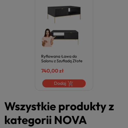
Ryflowana Ława do
Salonu z Szufladą Złote
Nogi Metalowe
Nowoczesna Czarna
740,00 zł
Laminowana NOVA
Dodaj
Wszystkie produkty z
kategorii NOVA