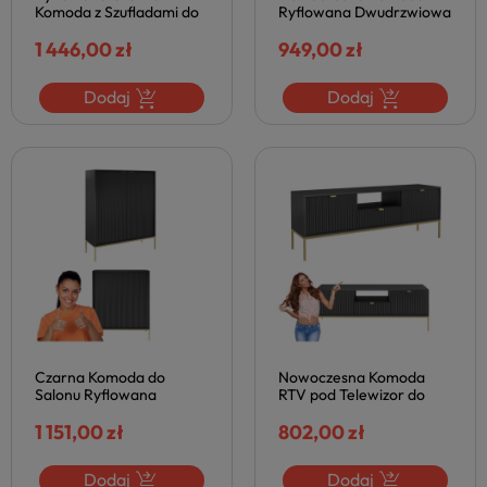
Komoda z Szufladami do
Ryflowana Dwudrzwiowa
Salonu Metalowe Nogi
do Salonu Złote Nogi z
Nowoczesna Matowa
1 446,00 zł
Szufladami Matowa
949,00 zł
NOVA
Czarna NOVA
Dodaj
Dodaj
Czarna Komoda do
Nowoczesna Komoda
Salonu Ryflowana
RTV pod Telewizor do
Dwudzwiowa
Salonu Złote Nogi
Nowoczesne Metalowe
1 151,00 zł
Ryflowana Czarny Mat
802,00 zł
Złote Nogi NOVA
NOVA
Dodaj
Dodaj