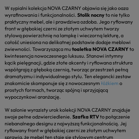
W sypialni kolekcja NOVA CZARNY objawia się jako oaza
wyrafinowania i funkcjonalności.
Stolik nocny
to nie tylko
praktyczny mebel, ale i prawdziwa ozdoba. Jego ryflowany
front w głębokiej czerni ze złotym uchwytem tworzy
stylową powierzchnię na lampkę i wieczorną lekturę, a
całość uniesiona na delikatnej podstawie dodaje meblowi
zwiewności. Towarzysząca mu
toaletka NOVA CZARNY
to
kwintesencja nowoczesnego luksusu. Stanowi intymny
kącik pielęgnacji, gdzie złote akcenty i ryflowana struktura
współgrają z głęboką czernią, tworząc przestrzeń pełną
dramatyzmu i indywidualnego stylu. Ten elegancki zestaw
znakomicie skomponuje się z nowoczesnym
łóżkiem
o
prostych formach, tworząc spójną i sprzyjającą
wypoczynkowi aranżację.
W salonie wyrazisty urok kolekcji NOVA CZARNY znajduje
swoje pełne odzwierciedlenie.
Szafka RTV
to połączenie
niebanalnego designu z najwyższą funkcjonalnością. Jej
ryflowany front w głębokiej czerni ze złotym uchwytem
sprawia, że mebel ten staje się stylowym centrum