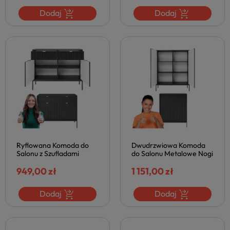
Dodaj
Dodaj
Ryflowana Komoda do
Dwudrzwiowa Komoda
Salonu z Szufladami
do Salonu Metalowe Nogi
Dwudrzwiowa Czarna
Ryflowana Nowoczesna
Matowa NOVA
949,00 zł
Czarna Mat NOVA
1 151,00 zł
Dodaj
Dodaj