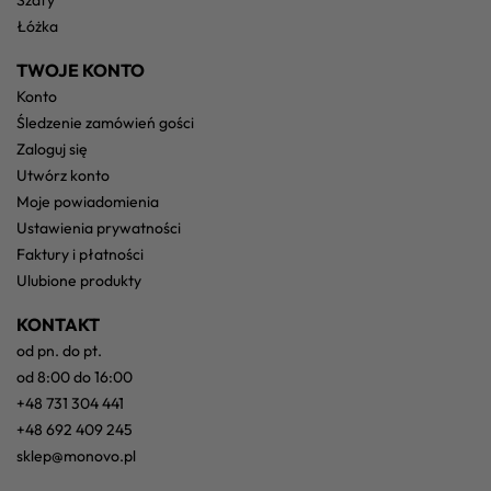
szafy
łóżka
TWOJE KONTO
konto
śledzenie zamówień gości
zaloguj się
utwórz konto
moje powiadomienia
ustawienia prywatności
faktury i płatności
ulubione produkty
KONTAKT
od pn. do pt.
od 8:00 do 16:00
+48 731 304 441
+48 692 409 245
sklep@monovo.pl