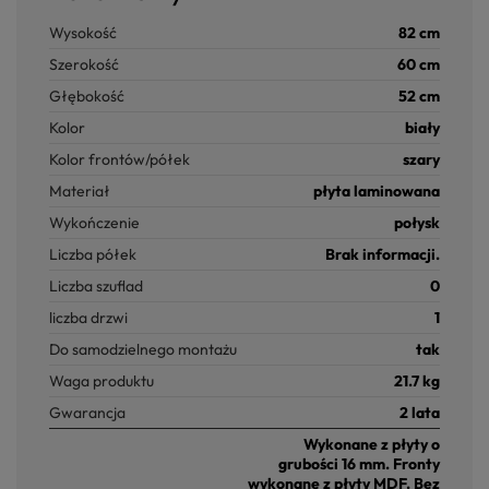
Wysokość
82 cm
Szerokość
60 cm
Głębokość
52 cm
Kolor
biały
Kolor frontów/półek
szary
Materiał
płyta laminowana
Wykończenie
połysk
Liczba półek
Brak informacji.
Liczba szuflad
0
liczba drzwi
1
Do samodzielnego montażu
tak
Waga produktu
21.7 kg
Gwarancja
2 lata
Wykonane z płyty o
grubości 16 mm. Fronty
wykonane z płyty MDF. Bez