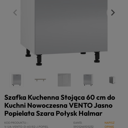
Szafka Kuchenna Stojąca 60 cm do
Kuchni Nowoczesna VENTO Jasno
Popielata Szara Połysk Halmar
KOD PRODUKTU:
EAN13
NAPISZ
V-UA-VENTO-D-60/82-J.POPIEL
5905248105232
OPINIĘ