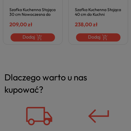
Szafka Kuchenna Stojąca
Szafka Kuchenna Stojąca
30 cm Nowoczesna do
40 cm do Kuchni
Kuchni VENTO Jasno
Nowoczesna VENTO
Popielata Szara Połysk
209,00 zł
Jasno Popielata Szara
238,00 zł
Halmar
Połysk Halmar
Dodaj
Dodaj
Dlaczego warto u nas
kupować?