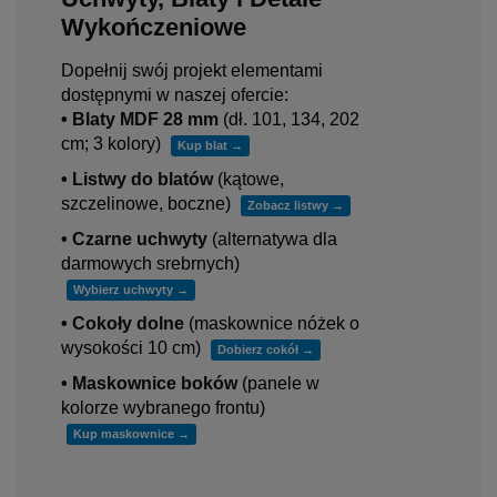
Wykończeniowe
Dopełnij swój projekt elementami
dostępnymi w naszej ofercie:
• Blaty MDF 28 mm
(dł. 101, 134, 202
cm; 3 kolory)
Kup blat →
• Listwy do blatów
(kątowe,
szczelinowe, boczne)
Zobacz listwy →
• Czarne uchwyty
(alternatywa dla
darmowych srebrnych)
Wybierz uchwyty →
• Cokoły dolne
(maskownice nóżek o
wysokości 10 cm)
Dobierz cokół →
• Maskownice boków
(panele w
kolorze wybranego frontu)
Kup maskownice →