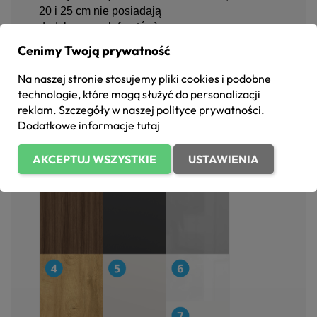
20 i 25 cm nie posiadają
dedykowanych frontów).
Wszystkie szafki stojące opierają
Cenimy Twoją prywatność
się na solidnych nóżkach z
regulacją (10-13 cm)
, ułatwiających
Na naszej stronie stosujemy pliki cookies i podobne
idealne wypoziomowanie mebli na
technologie, które mogą służyć do personalizacji
każdej podłodze.
reklam. Szczegóły w naszej
polityce prywatności
.
Dodatkowe informacje
tutaj
AKCEPTUJ WSZYSTKIE
USTAWIENIA