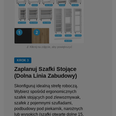
🔬 Kliknij na zdjęcie, aby powiększyć
KROK 3
Zaplanuj Szafki Stojące
(Dolna Linia Zabudowy)
Skonfiguruj idealną strefę roboczą.
Wybierz spośród ergonomicznych
szafek stojących pod zlewozmywak,
szafek z pojemnymi szufladami,
podbudowy pod piekarnik, narożnych
lub wysokich (szafki otwarte dolne 15,