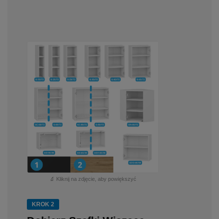
🔬 Kliknij na zdjęcie, aby powiększyć
KROK 2