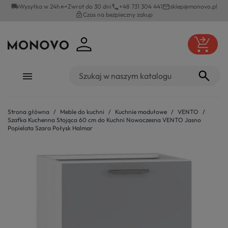
local_shipping
Wysyłka w 24h
Zwrot do 30 dni
+48 731 304 441
sklep@monovo.pl
keyboard_return
phone
mail_outline
lock_outline
Czas na bezpieczny zakup
Strona główna
Meble do kuchni
Kuchnie modułowe
VENTO
Szafka Kuchenna Stojąca 60 cm do Kuchni Nowoczesna VENTO Jasno
Popielata Szara Połysk Halmar