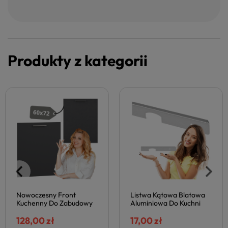
Produkty z kategorii
Nowoczesny Front
Listwa Kątowa Blatowa
Kuchenny Do Zabudowy
Aluminiowa Do Kuchni
Zmywarki Do Kuchni
Nowoczesna 60 cm LK
60x72 cm Antracyt
128,00 zł
VENTO
17,00 zł
VENTO