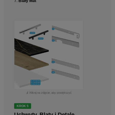
7.
Biały Mat
🔬 Kliknij na zdjęcie, aby powiększyć
KROK 5
Uchwyty, Blaty i Detale