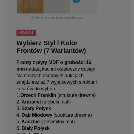
🔬 Kliknij na zdjęcie, aby powiększyć
KROK 4
Wybierz Styl i Kolor
Frontów (7 Wariantów)
Fronty z płyty MDF o grubości 16
mm
nadają kuchni ostateczny design.
Na naszych osobnych aukcjach
znajdziesz aż 7 wyjątkowych struktur i
kolorów do wyboru:
1.
Orzech Franklin
(struktura drewna)
2.
Antracyt
(głęboki mat)
3.
Szary Połysk
4.
Dąb Miodowy
(struktura drewna)
5.
Kaszmir
(aksamitny mat)
6.
Biały Połysk