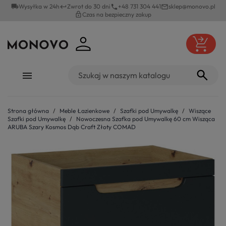
local_shipping
Wysyłka w 24h
Zwrot do 30 dni
+48 731 304 441
sklep@monovo.pl
keyboard_return
phone
mail_outline
lock_outline
Czas na bezpieczny zakup
Strona główna
Meble Łazienkowe
Szafki pod Umywalkę
Wiszące
Szafki pod Umywalkę
Nowoczesna Szafka pod Umywalkę 60 cm Wisząca
ARUBA Szary Kosmos Dąb Craft Złoty COMAD