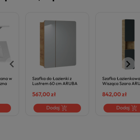
Szafka do Łazienki z
Szafka Łazienkowa
Lustrem 60 cm ARUBA
Wisząca Szara ARUBA
Wisząca Dąb Złoty Craft
Dąb Złoty Craft Szary
Łazienkowa COMAD
567,00 zł
Kosmos COMAD
842,00 zł
Dodaj
Dodaj