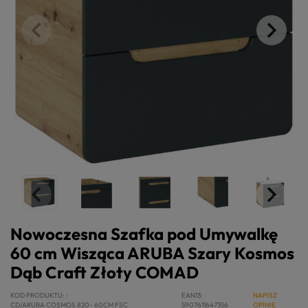
Nowoczesna Szafka pod Umywalkę
60 cm Wisząca ARUBA Szary Kosmos
Dąb Craft Złoty COMAD
KOD PRODUKTU:
EAN13
NAPISZ
CD/ARUBA COSMOS 820- 60CM FSC
5907611647356
OPINIĘ