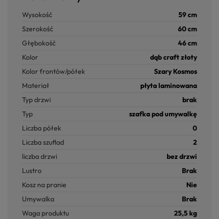
Wysokość
59 cm
Szerokość
60 cm
Głębokość
46 cm
Kolor
dąb craft złoty
Kolor frontów/półek
Szary Kosmos
Materiał
płyta laminowana
Typ drzwi
brak
Typ
szafka pod umywalkę
Liczba półek
0
Liczba szuflad
2
liczba drzwi
bez drzwi
Lustro
Brak
Kosz na pranie
Nie
Umywalka
Brak
Waga produktu
25,5 kg