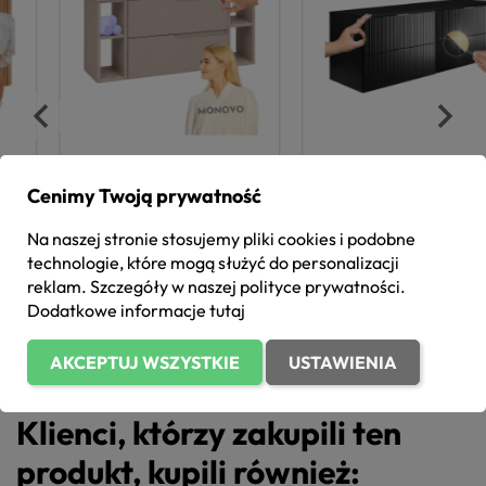
Beżowa Szafka do
Szafka pod Umywalkę
Łazienki 120 cm Wisząca
160 cm z Blatem
Cenimy Twoją prywatność
pod Umywalkę z Blatem i
Łazienkowa Ryflowana
Regałami Kaszmirowa
1 406,00 zł
Nowoczesna Czarna
1 787,00 zł
Nowoczesna MODERN
FLOW
Na naszej stronie stosujemy pliki cookies i podobne
technologie, które mogą służyć do personalizacji
Dodaj
Dodaj
reklam. Szczegóły w naszej
polityce prywatności
.
Dodatkowe informacje
tutaj
Zobacz wszystkie produkty z tej
kategorii

AKCEPTUJ WSZYSTKIE
USTAWIENIA
Klienci, którzy zakupili ten
produkt, kupili również: