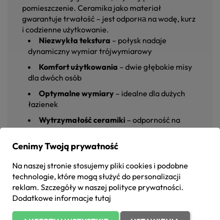
pomieszczenie. Ceramika jako materiał
gwarantuje trwałość – jest odporна na wodę, kurz
i codzienne użytkowanie.
Niezwykła tekstura
– połysk nadaje
dynamiczny wymiar trójwymiarowy
Komfort użytkowania
– dwie głębokie misy
dla dwóch osób
Optymalne wymiary
– idealne dla dużych
łazienek
Wytrzymałość ceramiki
– odporność na
wodę, kurz i codzienne użytkowanie
Cenimy Twoją prywatność
Każdy detal został zaprojektowany z myślą o
Na naszej stronie stosujemy pliki cookies i podobne
estetyce i funkcjonalności:
gładkie linie
eliminują
technologie, które mogą służyć do personalizacji
zakamarki, a
precyzyjne otwory
ułatwiają
reklam. Szczegóły w naszej
polityce prywatności
.
montaż akcesoriów. To nie tylko umywalka – to
Dodatkowe informacje
tutaj
statement w Twoim domu.
Zamów dziś!
Pozwól COMAD Meble przekonać