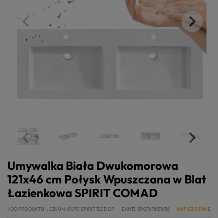
Umywalka Biała Dwukomorowa
121x46 cm Połysk Wpuszczana w Blat
Łazienkowa SPIRIT COMAD
KOD PRODUKTU:
CD/UM-8070 SPIRIT 120D DP
EAN13
5907611651636
NAPISZ OPINIĘ