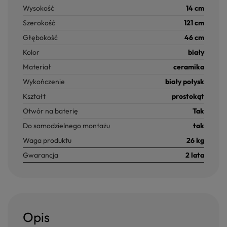
Wysokość
14 cm
Szerokość
121 cm
Głębokość
46 cm
Kolor
biały
Materiał
ceramika
Wykończenie
biały połysk
Kształt
prostokąt
Otwór na baterię
Tak
Do samodzielnego montażu
tak
Waga produktu
26 kg
Gwarancja
2 lata
Opis