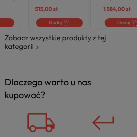
Łazienki Biała Połysk
Meblowa 121x46 cm
FLY COMAD
515,00 zł
Ceramiczna do Łazienki
1 584,00 zł
Biały Połysk SKY
COMAD
Dodaj
Dodaj
Zobacz wszystkie produkty z tej
kategorii

Dlaczego warto u nas
kupować?