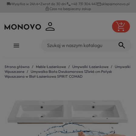
local_shipping
Wysyłka w 24h
Zwrot do 30 dni
+48 731 304 441
sklep@monovo.pl
keyboard_return
phone
mail_outline
lock_outline
Czas na bezpieczny zakup
Strona główna
Meble Łazienkowe
Umywalki Łazienkowe
Umywalki
Wpuszczane
Umywalka Biała Dwukomorowa 121x46 cm Połysk
Wpuszczana w Blat Łazienkowa SPIRIT COMAD