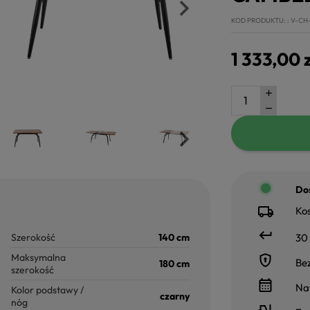
KOD PRODUKTU:
V-CH
1 333,00 
Dos
Kos
Szerokość
140 cm
30 
Maksymalna
Be
180 cm
szerokość
Na
Kolor podstawy /
czarny
nóg