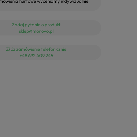
mówienia hurtowe wyceniamy indywidualnie
Zadaj pytanie o produkt
sklep@monovo.pl
Złóż zamówienie telefonicznie
+48 692 409 245