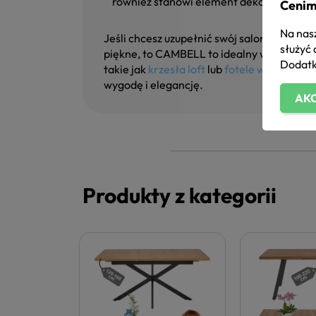
również stanowi element dekoracyjny w
Cenim
Na nasz
Jeśli chcesz uzupełnić swój salon o meble, 
służyć 
piękne, to CAMBELL to idealny wybór. Do
Dodatk
takie jak
krzesła loft
lub
fotele wypoczynk
wygodę i elegancję.
AKC
Produkty z kategorii