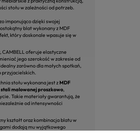
 meblarskie z praktyczną konstrukcją,
ści stołu w zależności od potrzeb.
dzo imponująco dzięki swojej
Prostokątny blat wykonany z MDF
kt, który doskonale wpasuje się w
ny, CAMBELL oferuje elastyczne
mieniać jego szerokość w zakresie od
e idealny zarówno dla małych spotkań,
 przyjacielskich.
chnia stołu wykonana jest z
MDF
z
stali malowanej proszkowo
,
ycie. Takie materiały gwarantują, że
 niezależnie od intensywności
ny kształt oraz kombinacja blatu w
nogami dodają mu wyjątkowego
LL nie tylko spełnia swoje funkcje, ale