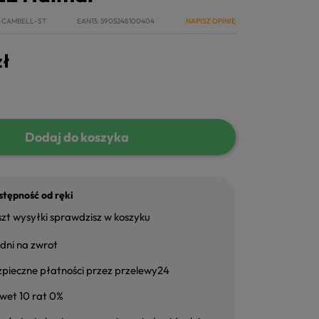
-CAMBELL-ST
EAN13
5905248100404
NAPISZ OPINIĘ
zł
Dodaj do koszyka
tępność od ręki
zt wysyłki sprawdzisz w koszyku
dni na zwrot
zpieczne płatności przez przelewy24
wet 10 rat 0%