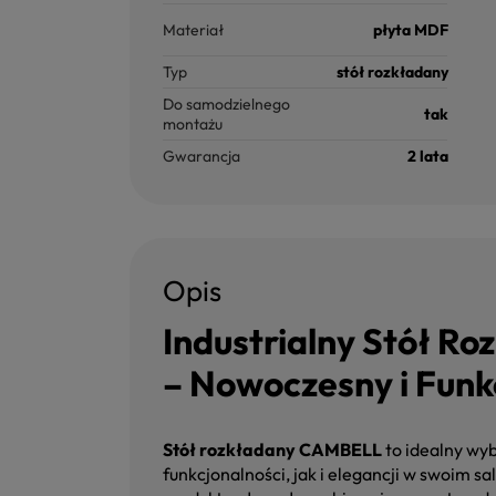
Materiał
płyta MDF
Typ
stół rozkładany
Do samodzielnego
tak
montażu
Gwarancja
2 lata
Opis
Industrialny Stół 
– Nowoczesny i Funk
Stół rozkładany CAMBELL
to idealny wyb
funkcjonalności, jak i elegancji w swoim sa