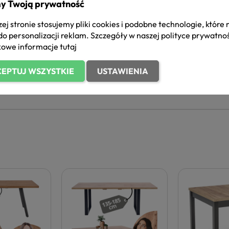
 Twoim domu.
y Twoją prywatność
ej stronie stosujemy pliki cookies i podobne technologie, które
które będą równie funkcjonalne, jak i
do personalizacji reklam. Szczegóły w naszej
polityce prywatno
daj do niego kompletne wyposażenie,
owe informacje
tutaj
owe
, aby stworzyć niesamowitą
EPTUJ WSZYSTKIE
USTAWIENIA