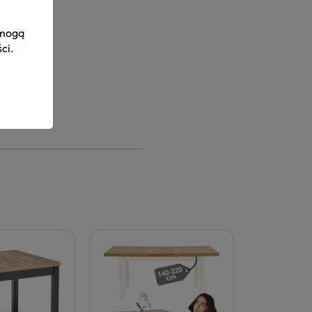
 mogą
ści
.