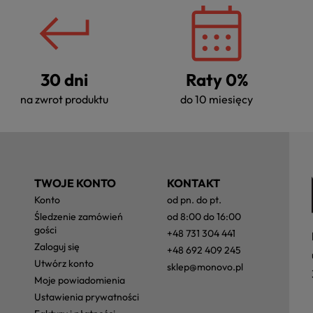
30 dni
Raty 0%
na zwrot produktu
do 10 miesięcy
TWOJE KONTO
KONTAKT
konto
od pn. do pt.
śledzenie zamówień
od 8:00 do 16:00
gości
+48 731 304 441
zaloguj się
+48 692 409 245
utwórz konto
sklep@monovo.pl
moje powiadomienia
ustawienia prywatności