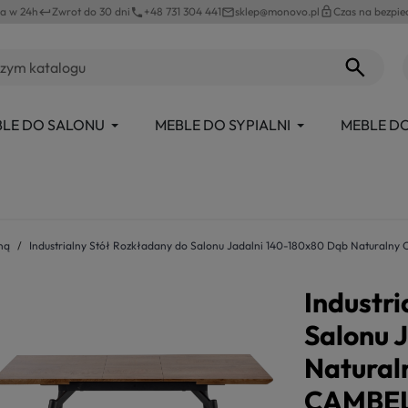
a w 24h
Zwrot do 30 dni
+48 731 304 441
sklep@monovo.pl
lock_outline
Czas na bezpie
keyboard_return
phone
mail_outline
LE DO SALONU
MEBLE DO SYPIALNI
MEBLE DO
iną
Industrialny Stół Rozkładany do Salonu Jadalni 140-180x80 Dąb Naturalny
Industri
Salonu 
Natural
CAMBEL