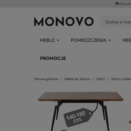
local_shipping
Wysyłk
MEBLE
POMIESZCZENIA
MEB
PROMOCJE
Strona główna
Meble do Salonu
Stoły
Stoły z okle