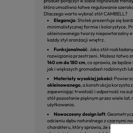
produkt połączył w sobie najnowsze trendy
która umożliwia łatwe regulowanie szeroko
Dlaczego warto wybrać stół CAMBELL?
Elegancja
: Stołek prezentuje się bar
minimalistycznej formie i kolorystyce. 
okleinowanego tworzy niepowtarzalny efe
każdy styl aranżacji wnętrz.
Funkcjonalność
: Jako stół rozkłada
rozwiązania przestrzeni. Możesz łatwo z
140 cm do 180 cm
, co sprawia, że będzi
jak i większych gromadzeń rodzinnych lub
Materiały wysokiej jakości
: Powierz
okleinowanego
, a konstrukcja korzysta 
zapewniając trwałość i odporność na zuż
stół pozostanie pięknym przez wiele lat,
użytkowania.
Nowoczesny design loft
: Geometrycz
odcieniu dębu naturalnego z czarnymi 
charakteru, który sprawia, że stół CAMBE