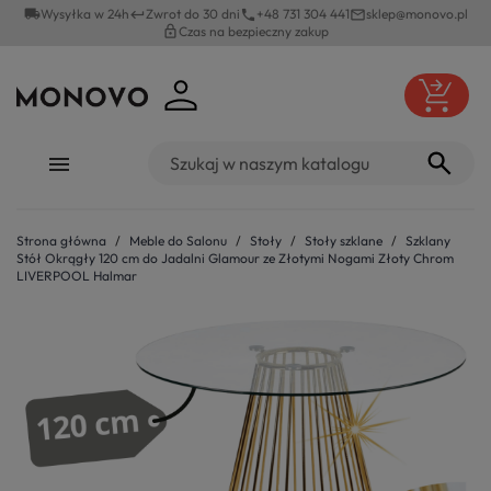
local_shipping
Wysyłka w 24h
Zwrot do 30 dni
+48 731 304 441
sklep@monovo.pl
keyboard_return
phone
mail_outline
lock_outline
Czas na bezpieczny zakup
Strona główna
Meble do Salonu
Stoły
Stoły szklane
Szklany
Stół Okrągły 120 cm do Jadalni Glamour ze Złotymi Nogami Złoty Chrom
LIVERPOOL Halmar