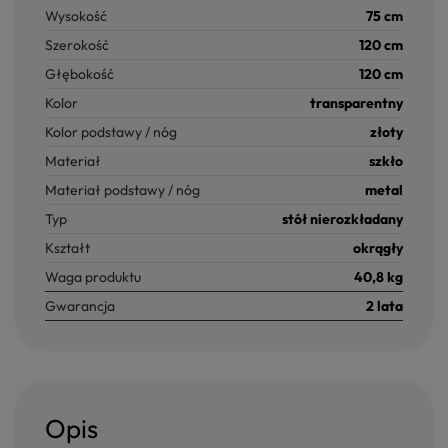
Wysokość
75 cm
Szerokość
120 cm
Głębokość
120 cm
Kolor
transparentny
Kolor podstawy / nóg
złoty
Materiał
szkło
Materiał podstawy / nóg
metal
Typ
stół nierozkładany
Kształt
okrągły
Waga produktu
40,8 kg
Gwarancja
2 lata
Opis