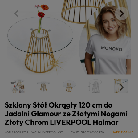
Szklany Stół Okrągły 120 cm do
Jadalni Glamour ze Złotymi Nogami
Złoty Chrom LIVERPOOL Halmar
KOD PRODUKTU:
V-CH-LIVERPOOL-ST
EAN13
5905248100930
NAPISZ OPINIĘ