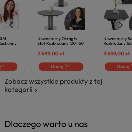
Nowoczesny Okrągły
Nowoczesny Szklany Stół
Stół Rozkładany 120-160
Rozkładany 160-200x90
cm Szklany do Salonu
do Salonu Jadalni Loft
Jadalni Glamour Szary
2 499,00 zł
Ciemny Szary Czarny
3 659,00 zł
Czarny Marmur
PATRIZIO Halmar
RICARDO Halmar
Dodaj
Dodaj
Zobacz wszystkie produkty z tej
kategorii

Dlaczego warto u nas