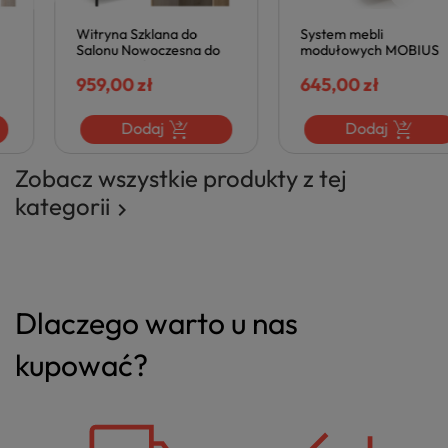
Witryna Szklana do
System mebli
Salonu Nowoczesna do
modułowych MOBIUS
Jadalni Loft LAMINO W-1
REGAŁ 1D hikora
Dąb Craft Czarna
959,00 zł
naturalna Halmar
645,00 zł
Halmar
Dodaj
Dodaj
Zobacz wszystkie produkty z tej
kategorii

Dlaczego warto u nas
kupować?