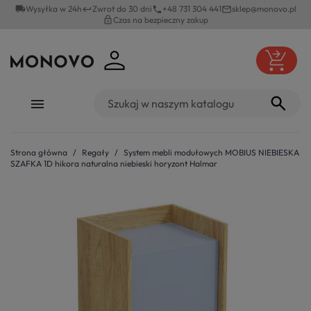
local_shipping
Wysyłka w 24h
Zwrot do 30 dni
+48 731 304 441
sklep@monovo.pl
keyboard_return
phone
mail_outline
lock_outline
Czas na bezpieczny zakup
Strona główna
Regały
System mebli modułowych MOBIUS NIEBIESKA
SZAFKA 1D hikora naturalna niebieski horyzont Halmar