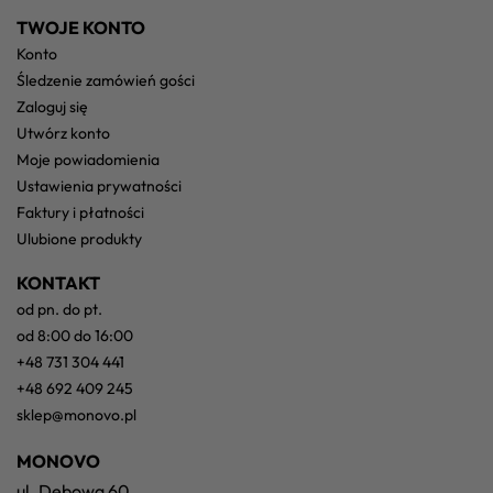
TWOJE KONTO
konto
śledzenie zamówień gości
zaloguj się
utwórz konto
moje powiadomienia
ustawienia prywatności
faktury i płatności
ulubione produkty
KONTAKT
od pn. do pt.
od 8:00 do 16:00
+48 731 304 441
+48 692 409 245
sklep@monovo.pl
MONOVO
ul. Dębowa 60