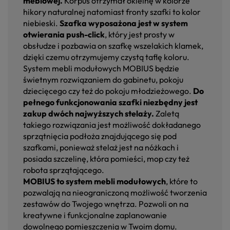
meblowej.
Korpus otrzymał okleinę w kolorze
hikory naturalnej natomiast fronty szafki to kolor
niebieski.
Szafka wyposażona jest w system
otwierania push-click
, który jest prosty w
obsłudze i pozbawia on szafkę wszelakich klamek,
dzięki czemu otrzymujemy czystą taflę koloru.
System mebli modułowych MOBIUS będzie
świetnym rozwiązaniem do gabinetu, pokoju
dziecięcego czy też do pokoju młodzieżowego.
Do
pełnego funkcjonowania szafki niezbędny jest
zakup dwóch najwyższych stelaży.
Zaletą
takiego rozwiązania jest możliwość dokładanego
sprzątnięcia podłoża znajdującego się pod
szafkami, ponieważ stelaż jest na nóżkach i
posiada szczelinę, która pomieści, mop czy też
robota sprzątającego.
MOBIUS to system mebli modułowych
, które to
pozwalają na nieograniczoną możliwość tworzenia
zestawów do Twojego wnętrza. Pozwoli on na
kreatywne i funkcjonalne zaplanowanie
dowolnego pomieszczenia w Twoim domu.