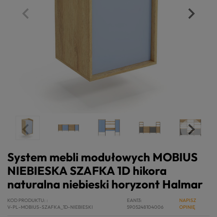
System mebli modułowych MOBIUS
NIEBIESKA SZAFKA 1D hikora
naturalna niebieski horyzont Halmar
KOD PRODUKTU:
EAN13
NAPISZ
V-PL-MOBIUS-SZAFKA_1D-NIEBIESKI
5905248104006
OPINIĘ