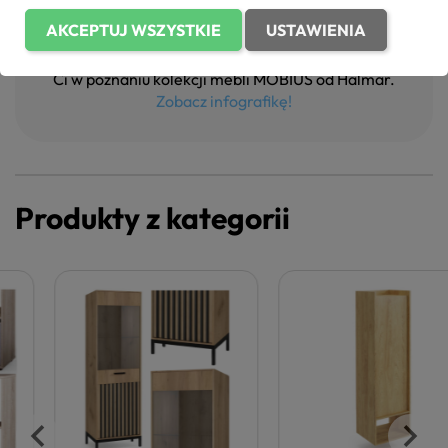
AKCEPTUJ WSZYSTKIE
USTAWIENIA
Kliknij poniżej i zobacz infografikę,
która pomoże
Ci w poznaniu kolekcji mebli MOBIUS od Halmar.
Zobacz infografikę!
Produkty z kategorii