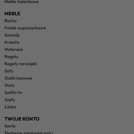
meble łazienkowe
MEBLE
biurka
fotele wypoczynkowe
komody
krzesła
materace
regały
regały na książki
sofy
stoliki kawowe
stoły
szafki rtv
szafy
łóżka
TWOJE KONTO
konto
śledzenie zamówień gości