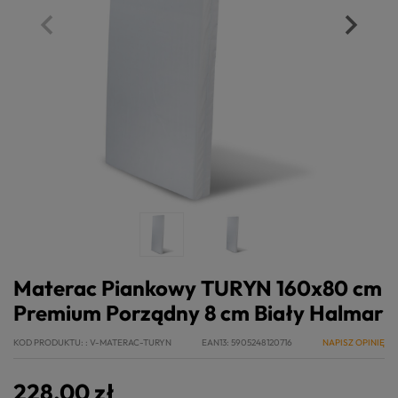
Materac Piankowy TURYN 160x80 cm
Premium Porządny 8 cm Biały Halmar
KOD PRODUKTU:
V-MATERAC-TURYN
EAN13
5905248120716
NAPISZ OPINIĘ
228,00 zł