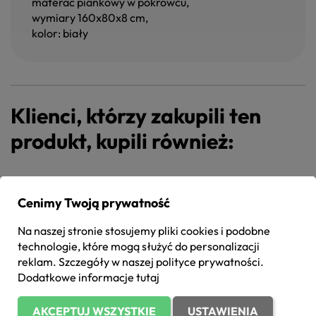
materac piankowy w pokrowcu,
wymiary 160x80x8 cm,
kolor: biały
Klienci, którzy zakupili ten
produkt, kupili również:
Cenimy Twoją prywatność
Na naszej stronie stosujemy pliki cookies i podobne
technologie, które mogą służyć do personalizacji
reklam. Szczegóły w naszej
polityce prywatności
.
Dodatkowe informacje
tutaj
AKCEPTUJ WSZYSTKIE
USTAWIENIA