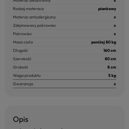
Materac dwustronny
x
Rodzaj materaca
piankowy
Materac antyalergiczny
x
Zdejmowany pokrowiec
x
Pokrowiec
x
Masa ciała
poniżej 80 kg
Długość
160 cm
Szerokość
80 cm
Grubość
8 cm
Waga produktu
5 kg
Gwarancja
x
Opis