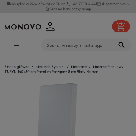
local_shipping
Wysyłka w 24h
Zwrot do 30 dni
+48 731 304 441
sklep@monovo.pl
keyboard_return
phone
mail_outline
lock_outline
Czas na bezpieczny zakup
Strona główna
Meble do Sypialni
Materace
Materac Piankowy
TURYN 160x80 cm Premium Porządny 8 cm Biały Halmar