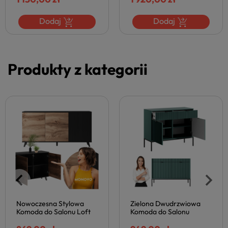
Dodaj
Dodaj
Produkty z kategorii
Komoda do Salonu
Sypialni z Szufladami i
Szafką Dąb Craft Złoty
Stal Premium Czarny Mat
1 142,67 zł
Nowoczesna Loft COLT
06
Dodaj
Zielona Dwudrzwiowa
Komoda do Salonu
Metalowe Nogi Matowa
Ryflowana z Szufladami