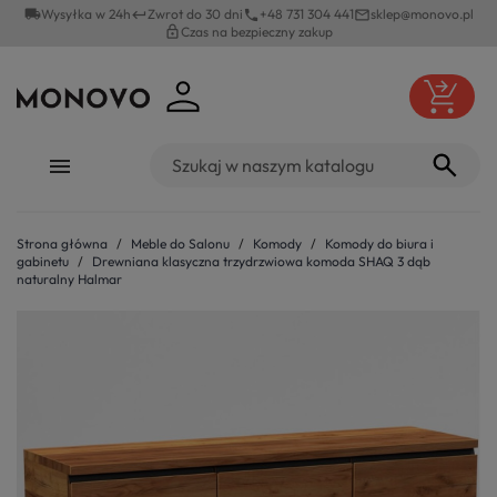
local_shipping
Wysyłka w 24h
Zwrot do 30 dni
+48 731 304 441
sklep@monovo.pl
keyboard_return
phone
mail_outline
lock_outline
Czas na bezpieczny zakup
Strona główna
Meble do Salonu
Komody
Komody do biura i
gabinetu
Drewniana klasyczna trzydrzwiowa komoda SHAQ 3 dąb
naturalny Halmar