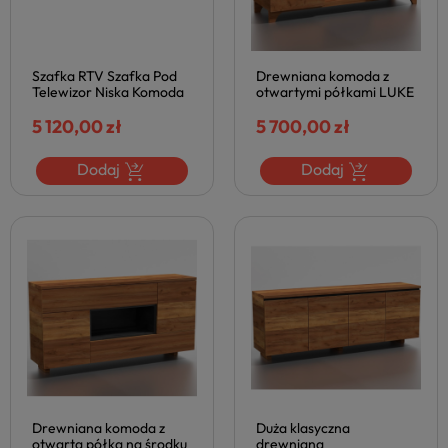
Szafka RTV Szafka Pod
Drewniana komoda z
Telewizor Niska Komoda
otwartymi półkami LUKE
Stolik ALLEN RTV Dąb
dąb naturalny Halmar
Naturalny Japandi 190
5 120,00 zł
5 700,00 zł
cm
Dodaj
Dodaj
Drewniana komoda z
Duża klasyczna
otwartą półką na środku
drewniana