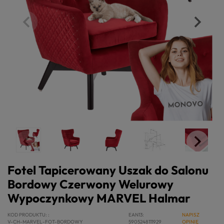
Fotel Tapicerowany Uszak do Salonu
Bordowy Czerwony Welurowy
Wypoczynkowy MARVEL Halmar
KOD PRODUKTU:
EAN13
NAPISZ
V-CH-MARVEL-FOT-BORDOWY
5905248111929
OPINIĘ