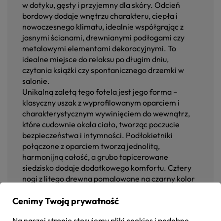
w dotyku, gęsty i przyjemny dla skóry. Odcień
bordowy dodaje wnętrzu charakteru, ciepła i
nowoczesnego klimatu, idealnie współgrając z
jasnymi ścianami, drewnianymi podłogami czy
metalowymi elementami dekoracyjnymi. To
idealne miejsce do relaksu po długim dniu,
czytania książki czy spontanicznego drzemki w
salonie.
Unikalną zaletą tego fotela jest jego forma –
klasyczny uszak z wyprofilowanym oparciem i
charakterystycznym wywinięciem do wewnątrz,
które cudownie okala ciało, tworząc poczucie
bezpieczeństwa i intymności. Podłokietniki
połączone z oparciem tworzą jednolitą,
harmonijną całość, a grubo tapicerowane
siedzisko dodaje dodatkowego komfortu. Cztery
nogi z litego drewna pomalowane na czarny kolor
zapewniają niezawodną stabilność i trwałość, a
Cenimy Twoją prywatność
jednocześnie podkreślają nowoczesny charakter
mebla.
Na naszej stronie stosujemy pliki cookies i podobne