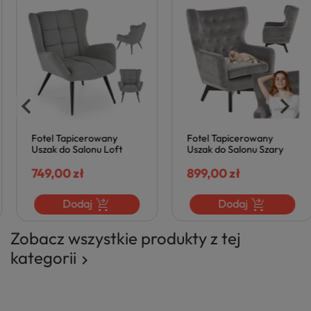
Fotel Tapicerowany
Fotel Tapicerowany
Uszak do Salonu Loft
Uszak do Salonu Szary
Nowoczesny
Welurowy
Wypoczynkowy BYRON
749,00 zł
Wypoczynkowy MARVEL
899,00 zł
Popielaty Szary Halmar
Halmar
Dodaj
Dodaj
Zobacz wszystkie produkty z tej
kategorii
