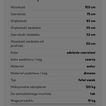
Wysokość
103 cm
Szerokość
75 cm
Głębokość
83 cm
Głębokość siedziska
55 cm
Szerokość siedziska
52 cm
Wysokość siedziska od
50 cm
podłoża
Kolor
odcienie czerwieni
Kolor podstawy / nóg
czarny
Materiał
welur
Materiał podstawy / nóg
drewno
Typ
fotel uszak
Maksymalne obciążenie
120 kg
Do samodzielnego montażu
tak
Waga produktu
19 kg