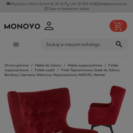
local_shipping
Wysyłka w 24h
Zwrot do 30 dni
+48 731 304 441
sklep@monovo.pl
keyboard_return
phone
mail_outline
lock_outline
Czas na bezpieczny zakup
Strona główna
Meble do Salonu
Meble wypoczynkowe
Fotele
wypoczynkowe
Fotele uszaki
Fotel Tapicerowany Uszak do Salonu
Bordowy Czerwony Welurowy Wypoczynkowy MARVEL Halmar