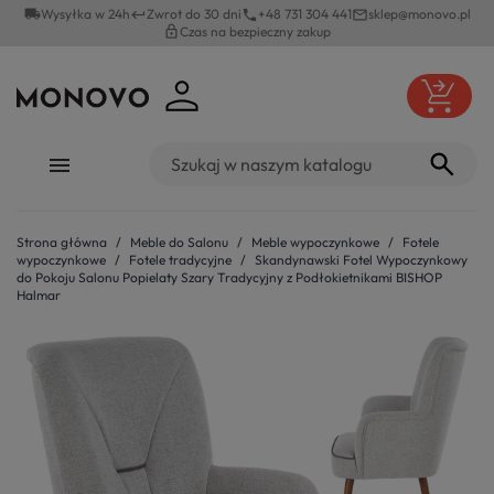
local_shipping
Wysyłka w 24h
Zwrot do 30 dni
+48 731 304 441
sklep@monovo.pl
keyboard_return
phone
mail_outline
lock_outline
Czas na bezpieczny zakup
Strona główna
Meble do Salonu
Meble wypoczynkowe
Fotele
wypoczynkowe
Fotele tradycyjne
Skandynawski Fotel Wypoczynkowy
do Pokoju Salonu Popielaty Szary Tradycyjny z Podłokietnikami BISHOP
Halmar