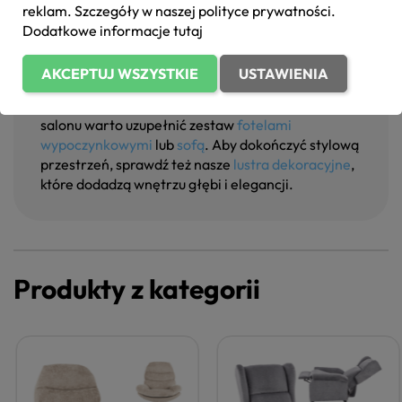
skandynawskiego po nowoczesny. Fotel świetnie
reklam. Szczegóły w naszej
polityce prywatności
.
współgra z meblami w stylu skandynawskim,
Dodatkowe informacje
tutaj
japandi czy industrialnym.
Jeśli szukasz pełnego komfortu, dobierz go do
AKCEPTUJ WSZYSTKIE
USTAWIENIA
stolików kawowych
, które świetnie współgrają z
nowoczesnym wnętrzem. Dla pełnej aranżacji
salonu warto uzupełnić zestaw
fotelami
wypoczynkowymi
lub
sofą
. Aby dokończyć stylową
przestrzeń, sprawdź też nasze
lustra dekoracyjne
,
które dodadzą wnętrzu głębi i elegancji.
Produkty z kategorii