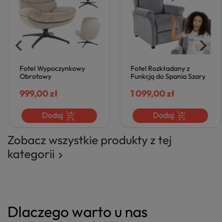
Fotel Wypoczynkowy
Fotel Rozkładany z
Obrotowy
Funkcją do Spania Szary
Jednoosobowy Beżowy
Wypoczynkowy Uszak do
do Salonu Loft FESTI
999,00 zł
Salonu AGUSTIN Halmar
1 099,00 zł
Dodaj
Dodaj
Zobacz wszystkie produkty z tej
kategorii

Dlaczego warto u nas