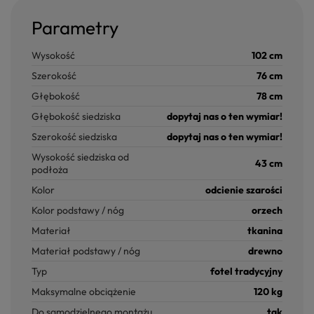
Parametry
Wysokość
102 cm
Szerokość
76 cm
Głębokość
78 cm
Głębokość siedziska
dopytaj nas o ten wymiar!
Szerokość siedziska
dopytaj nas o ten wymiar!
Wysokość siedziska od
43 cm
podłoża
Kolor
odcienie szarości
Kolor podstawy / nóg
orzech
Materiał
tkanina
Materiał podstawy / nóg
drewno
Typ
fotel tradycyjny
Maksymalne obciążenie
120 kg
Do samodzielnego montażu
tak