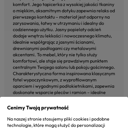
komfort. Jego tapicerka z wysokiej jakości tkaniny
o miękkim, aksamitnym dotyku zapewnia relaks od
pierwszego kontaktu – materiał jest odporny na
zarysowania, łatwy w utrzymaniu i idealny do
codziennego użytku. Jasny popielaty odcień
dodaje wnętrzu lekkości i nowoczesnego klimatu,
idealnie współgrając z jasnymi ścianami,
drewnianymi podłogami czy metalowymi
akcentami. To mebel, który nie tylko służy
komfortowi, ale staje się prawdziwym punktem
centralnym Twojego salonu lub pokoju gościnnego.
Charakterystyczna forma inspirowana klasycznym
fotel wypoczynkowym, z wyprofilowanym
oparciem i wygodnymi podłokietnikami, zapewnia
doskonałe wsparcie pleców i ramion – idealne
rozwiązanie do czytania książki, relaksu po pracy
czy wieczornego filmu. Nogi wykonane z litego
Cenimy Twoją prywatność
drewna w kolorze orzech dodają meblowi ciepła i
naturalnego uroku, jednocześnie świetnie
Na naszej stronie stosujemy pliki cookies i podobne
współgrając z różnorodnymi stylami aranżacji – od
technologie, które mogą służyć do personalizacji