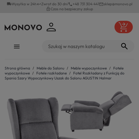
local_shipping
Wysyłka w 24h
Zwrot do 30 dni
+48 731 304 441
sklep@monovo.pl
keyboard_return
phone
mail_outline
lock_outline
Czas na bezpieczny zakup
Strona główna
Meble do Salonu
Meble wypoczynkowe
Fotele
wypoczynkowe
Fotele rozkładane
Fotel Rozkładany z Funkcją do
Spania Szary Wypoczynkowy Uszak do Salonu AGUSTIN Halmar