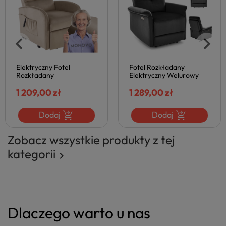
Elektryczny Fotel
Fotel Rozkładany
Rozkładany
Elektryczny Welurowy
Wypoczynkowy z Funkcją
Wypoczynkowy SEMIR
Wstawania Pionizacji dla
1 209,00 zł
Czarny Halmar
1 289,00 zł
Babci Seniora Welurowy
Beżowy MARONI Halmar
Dodaj
Dodaj
Zobacz wszystkie produkty z tej
kategorii

Dlaczego warto u nas