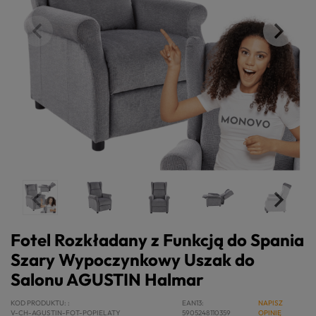
Fotel Rozkładany z Funkcją do Spania
Szary Wypoczynkowy Uszak do
Salonu AGUSTIN Halmar
KOD PRODUKTU:
EAN13
NAPISZ
V-CH-AGUSTIN-FOT-POPIELATY
5905248110359
OPINIĘ