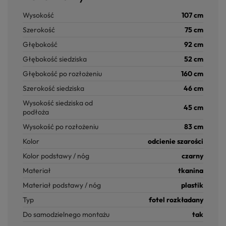
Wysokość
107 cm
Szerokość
75 cm
Głębokość
92 cm
Głębokość siedziska
52 cm
Głębokość po rozłożeniu
160 cm
Szerokość siedziska
46 cm
Wysokość siedziska od
45 cm
podłoża
Wysokość po rozłożeniu
83 cm
Kolor
odcienie szarości
Kolor podstawy / nóg
czarny
Materiał
tkanina
Materiał podstawy / nóg
plastik
Typ
fotel rozkładany
Do samodzielnego montażu
tak