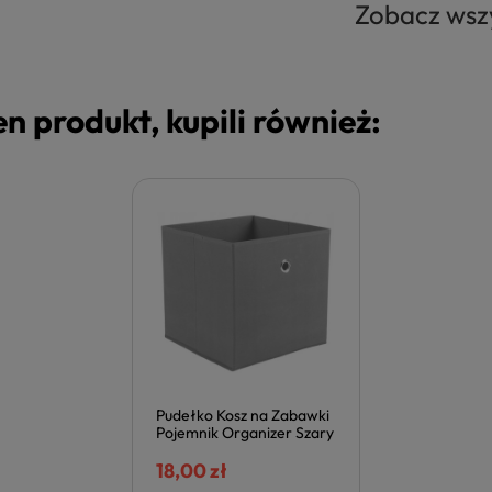
Zobacz wszy
ten produkt, kupili również:
Pudełko Kosz na Zabawki
Pojemnik Organizer Szary
Pojemniki Szare WINNY
Szuflada Skrzynia Szara
18,00 zł
Halmar