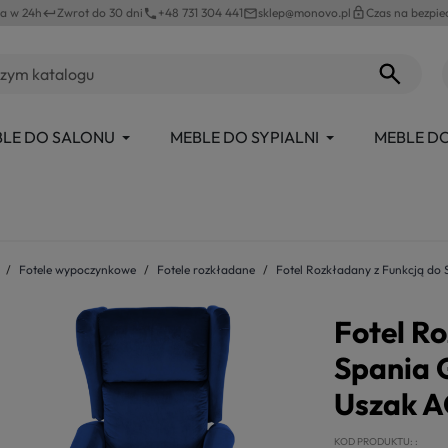
a w 24h
Zwrot do 30 dni
+48 731 304 441
sklep@monovo.pl
lock_outline
Czas na bezpie
keyboard_return
phone
mail_outline
LE DO SALONU
MEBLE DO SYPIALNI
MEBLE DO
Fotele wypoczynkowe
Fotele rozkładane
Fotel Rozkładany z Funkcją d
Fotel R
Spania 
Uszak A
KOD PRODUKTU: