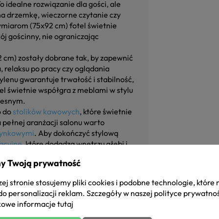
To idealne rozwiązanie dla gości, ale
na drzemkę, wieczorne czytanie czy
iarom (75x92 cm) fotel świetnie
ój gościnny, nie ograniczając
2 cm) zostały dobrane tak, by zapewnić
 relaksu po pracy czy oglądania
opylenu gwarantuje trwałość i stabilność,
l świetnie współgra z meblami w stylu
zesnym.
o do
stolików kawowych
, które świetnie
pełnej aranżacji salonu warto
zynkowymi
. Aby dokończyć stylową
racyjne
, które dodadzą wnętrzu głębi i
y Twoją prywatność
ej stronie stosujemy pliki cookies i podobne technologie, które
do personalizacji reklam. Szczegóły w naszej
polityce prywatno
owe informacje
tutaj