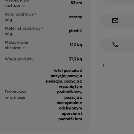
Wysokość po
83 cm
rozłożeniu
Kolor podstawy /
czarny
nóg
Materiał podstawy /
plastik
nóg
Maksymalne
120 kg
obciążenie
Waga produktu
31,3 kg
fotel posiada 3
pozycje; pozycja
siedząca, pozycja z
wysuniętym
Dodatkowe
podnóżkiem,
informacje
pozycja z
maksymalnie
odchylonym
oparciem i
podnóżkiem