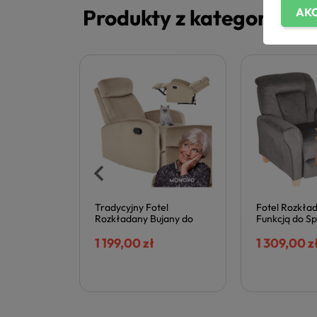
Produkty z kategorii
AKC
el
Fotel Rozkładany z
Nowoczesny F
jany do
Funkcją do Spania Szary
Wypoczynko
lasyczny
Popielaty Skandynawski
Rozkładany 
owy
Wypoczynkowy BARD
1 309,00 zł
Czarny Velv
886,00 zł
mar
Halmar
Halmar