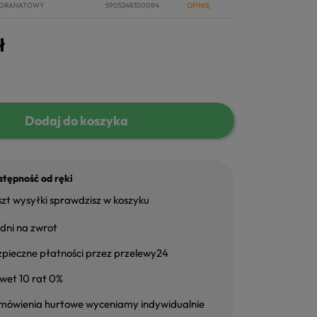
-GRANATOWY
5905248100084
OPINIĘ
ł
Dodaj do koszyka
tępność od ręki
zt wysyłki sprawdzisz w koszyku
dni na zwrot
zpieczne płatności przez przelewy24
wet 10 rat 0%
mówienia hurtowe wyceniamy indywidualnie