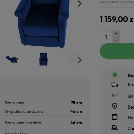
V-CH-AGUSTIN_2-FOT
1 159,00 z
Dos
Kos
30 
Szerokość
75 cm
Be
Głębokość siedziska
46 cm
Na
Szerokość siedziska
46 cm
Za