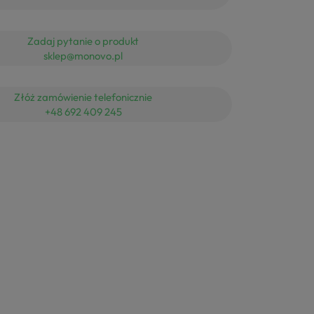
Zadaj pytanie o produkt
sklep@monovo.pl
Złóż zamówienie telefonicznie
+48 692 409 245