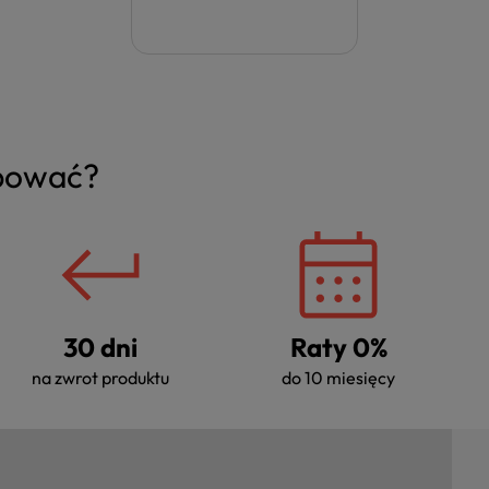
upować?
30 dni
Raty 0%
na zwrot produktu
do 10 miesięcy