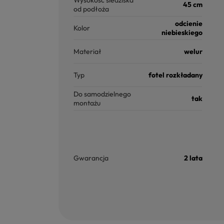
Wysokość siedziska
45 cm
od podłoża
odcienie
Kolor
niebieskiego
Materiał
welur
Typ
fotel rozkładany
Do samodzielnego
tak
montażu
Gwarancja
2 lata