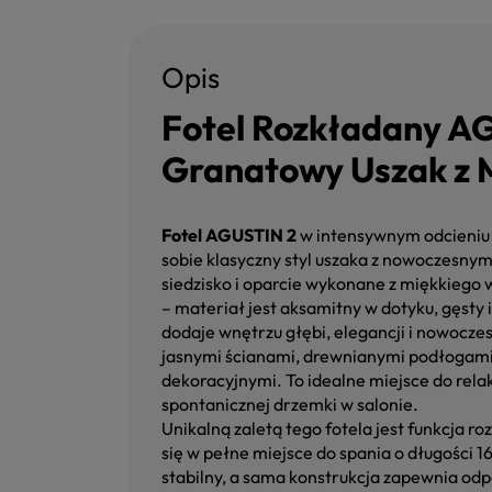
Opis
Fotel Rozkładany A
Granatowy Uszak z 
Fotel AGUSTIN 2
w intensywnym odcieniu 
sobie klasyczny styl uszaka z nowoczesny
siedzisko i oparcie wykonane z miękkiego
– materiał jest aksamitny w dotyku, gęsty 
dodaje wnętrzu głębi, elegancji i nowoczes
jasnymi ścianami, drewnianymi podłogam
dekoracyjnymi. To idealne miejsce do relak
spontanicznej drzemki w salonie.
Unikalną zaletą tego fotela jest funkcja r
się w pełne miejsce do spania o długości 1
stabilny, a sama konstrukcja zapewnia odp