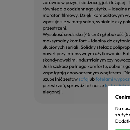
zarówno w pozycji siedzącej, jak i leżącej. 
również dla codziennego użytku – idealne 
maraton filmowy. Dzięki kompaktowym wym
wpasuje się w mały salon, sypialnię czy pok
przestrzeni.
Wysokość siedziska (45 cm) i głębokość (5
maksymalny komfort – idealny do czytania,
ulubionych seriali. Solidny stelaż z polipr
nawet przy intensywnym użytkowaniu. Fote
skandynawskim, industrialnym czy nowoc
Jeśli szukasz pełnego komfortu, dobierz g
współgrają z nowoczesnym wnętrzem. Dla 
uzupełnić zestaw
sofą
lub
fotelami wypoc
przestrzeń, sprawdź też nasze
lustra deko
elegancji.
Cenim
Na nasz
służyć 
Dodatk