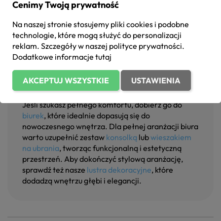
Cenimy Twoją prywatność
połączeniu z mechanizmem TILT, umożliwiającym
płynne nachylenie oparcia, tworzy to wyjątkowo
Na naszej stronie stosujemy pliki cookies i podobne
ergonomiczne siedzisko, które redukuje napięcie
technologie, które mogą służyć do personalizacji
mięśni i zmęczenie. Wysokość siedziska (44–55
reklam. Szczegóły w naszej
polityce prywatności
.
cm) można płynnie regulować, co czyni fotel
Dodatkowe informacje
tutaj
uniwersalnym dla użytkowników o różnym
wzroście. Stabilna podstawa z kółkami
AKCEPTUJ WSZYSTKIE
USTAWIENIA
uniwersalnymi gwarantuje płynne
przemieszczanie się i solidne oparcie.
Jeśli szukasz pełnego komfortu, dobierz go do
biurek
, które idealnie dopasują się do
nowoczesnego wnętrza. Dla pełnej aranżacji biura
warto uzupełnić zestaw
konsolką
lub
wieszakiem
na ubrania
, tworząc funkcjonalną i estetyczną
przestrzeń. Aby dokończyć stylową aranżację,
sprawdź też nasze
lustra dekoracyjne
, które
dodadzą wnętrzu głębi i elegancji.