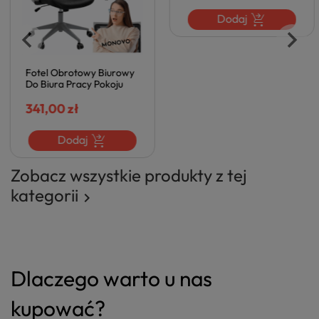
Fotel Obrotowy Biurowy
Fotel Biurowy Obrotowy
Do Biura Pracy Pokoju
Siatka do Biura Gabinetu
Biurka Z Podłokietnikami
Biurka Czarny TERO
Siatka Czarny MARO
341,00 zł
359,00 zł
Dodaj
Dodaj
Zobacz wszystkie produkty z tej
kategorii

Dlaczego warto u nas
kupować?