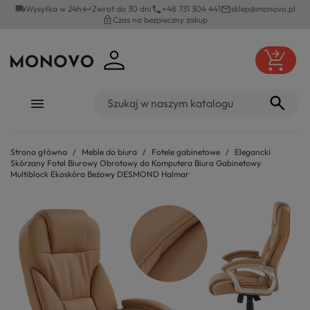
local_shipping
Wysyłka w 24h
Zwrot do 30 dni
+48 731 304 441
sklep@monovo.pl
keyboard_return
phone
mail_outline
lock_outline
Czas na bezpieczny zakup
Strona główna
Meble do biura
Fotele gabinetowe
Elegancki
Skórzany Fotel Biurowy Obrotowy do Komputera Biura Gabinetowy
Multiblock Ekoskóra Beżowy DESMOND Halmar