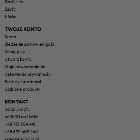
szafki rtv
szafy
łóżka
TWOJE KONTO
konto
śledzenie zamówień gości
zaloguj się
utwórz konto
moje powiadomienia
ustawienia prywatności
faktury i płatności
ulubione produkty
KONTAKT
od pn. do pt.
od 8:00 do 16:00
+48 731 304 441
+48 692 409 245
sklep@monovo.pl