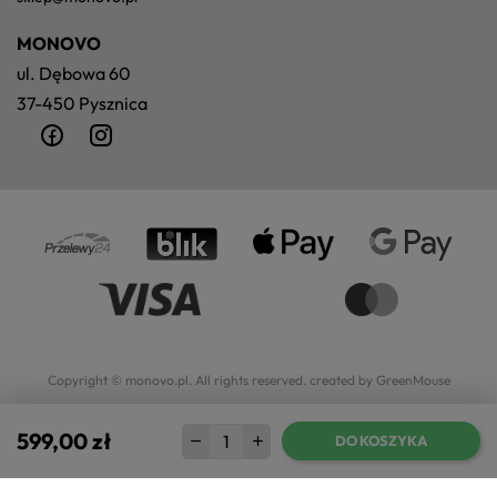
MONOVO
ul. Dębowa 60
37-450 Pysznica
Copyright © monovo.pl. All rights reserved.
created by GreenMouse
599,00 zł
DO KOSZYKA