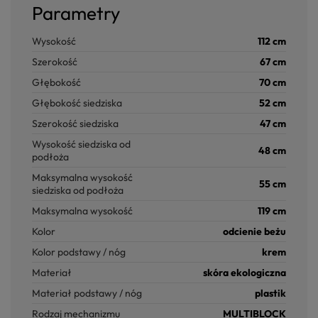
Parametry
Wysokość
112 cm
Szerokość
67 cm
Głębokość
70 cm
Głębokość siedziska
52 cm
Szerokość siedziska
47 cm
Wysokość siedziska od
48 cm
podłoża
Maksymalna wysokość
55 cm
siedziska od podłoża
Maksymalna wysokość
119 cm
Kolor
odcienie beżu
Kolor podstawy / nóg
krem
Materiał
skóra ekologiczna
Materiał podstawy / nóg
plastik
Rodzaj mechanizmu
MULTIBLOCK