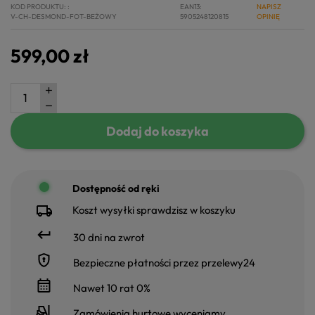
KOD PRODUKTU:
EAN13
NAPISZ
V-CH-DESMOND-FOT-BEŻOWY
5905248120815
OPINIĘ
599,00 zł
Dodaj do koszyka
Dostępność od ręki
Koszt wysyłki sprawdzisz w koszyku
30 dni na zwrot
Bezpieczne płatności przez przelewy24
Nawet 10 rat 0%
Zamówienia hurtowe wyceniamy