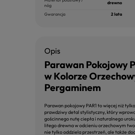
Materiał podstawy /
drewno
nóg
Gwarancja
2 lata
Opis
Parawan Pokojowy P
w Kolorze Orzechow
Pergaminem
Parawan pokojowy PAR1 to więcej niż tylk
prawdziwy detal stylistyczny, który wprowa
gościnnego nutę ciepła i naturalnego uro
litego drewna w odcieniu orzechowym tworz
nie tylko oddziela przestrzeń, ale także 