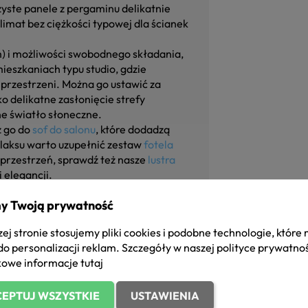
zyste panele z pergaminu delikatnie
limat bez ciężkości typowej dla ścianek
m) i możliwości swobodnego składania,
ieszkaniach typu studio, gdzie
 przestrzeni. Można go ustawić za
ko delikatne zasłonięcie strefy
lne światło słoneczne.
z go do
sof do salonu
, które dodadzą
laksu warto uzupełnić zestaw
fotela
 przestrzeń, sprawdź też nasze
lustra
i elegancji.
y Twoją prywatność
ej stronie stosujemy pliki cookies i podobne technologie, które
do personalizacji reklam. Szczegóły w naszej
polityce prywatno
owe informacje
tutaj
EPTUJ WSZYSTKIE
USTAWIENIA