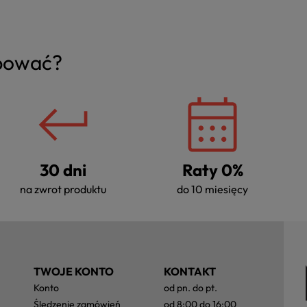
upować?
30 dni
Raty 0%
na zwrot produktu
do 10 miesięcy
TWOJE KONTO
KONTAKT
konto
od pn. do pt.
śledzenie zamówień
od 8:00 do 16:00