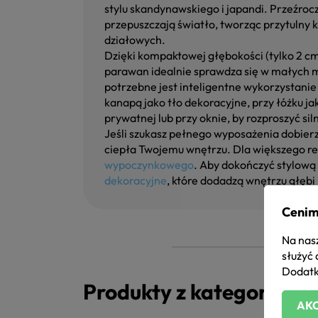
stylu skandynawskiego i japandi. Przeźroc
przepuszczają światło, tworząc przytulny k
działowych.
Dzięki kompaktowej głębokości (tylko 2 c
parawan idealnie sprawdza się w małych m
potrzebne jest inteligentne wykorzystanie
kanapą jako tło dekoracyjne, przy łóżku ja
prywatnej lub przy oknie, by rozproszyć si
Jeśli szukasz pełnego wyposażenia dobier
ciepła Twojemu wnętrzu. Dla większego re
wypoczynkowego
. Aby dokończyć stylową
dekoracyjne
, które dodadzą wnętrzu głębi 
Cenim
Na nasz
służyć 
Dodatk
Produkty z kategorii
AKC