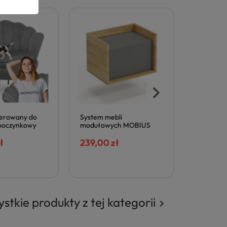
erowany do
System mebli
Owalny St
oczynkowy
modułowych MOBIUS
do Jadalni 
 Muszelka
SZARA SZAFKA NISKA 1D
120-160x80
r AMILA
hikora naturalna szary
239,00 zł
Czarny C
739,00 z
przykurzony Halmar
Halmar
stkie produkty z tej kategorii
