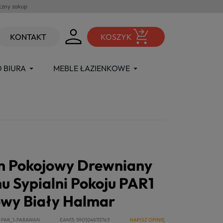
czny zakup
KONTAKT
KOSZYK
 BIURA
MEBLE ŁAZIENKOWE
 Pokojowy Drewniany
u Sypialni Pokoju PAR1
wy Biały Halmar
-PAR_1-PARAWAN
EAN13
5905248113763
NAPISZ OPINIĘ