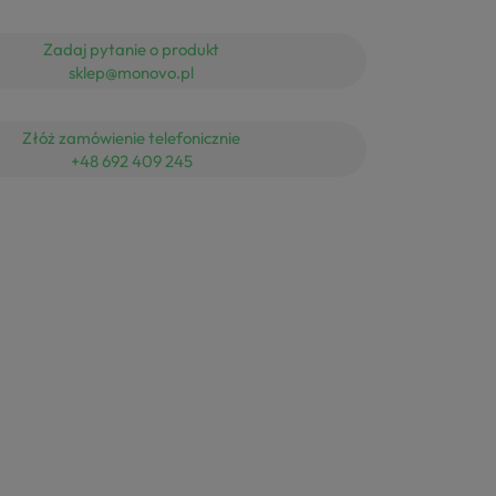
Zadaj pytanie o produkt
sklep@monovo.pl
Złóż zamówienie telefonicznie
+48 692 409 245