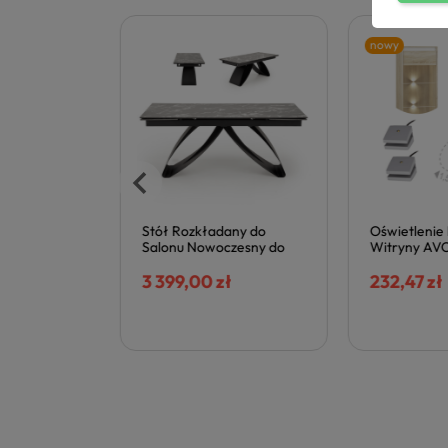
nowy
ozkładany
Stół Rozkładany do
Oświetlenie 
hni Loft
Salonu Nowoczesny do
Witryny AVO 
b Złoty
Jadalni 180-260x90 cm
2LED03NB1Z
RADO
HILARIO Czarny Marmur
3 399,00 zł
232,47 zł
Czarne Nogi Halmar