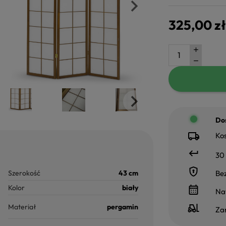
325,00 zł
Dos
Kos
30 
Szerokość
43 cm
Be
Kolor
biały
Na
Materiał
pergamin
Za