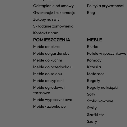
odstąpienie od umowy
polityka prywatności
gwarancje i reklamacje
blog
zakupy na raty
składanie zamówienia
kontakt z nami
POMIESZCZENIA
MEBLE
meble do biura
biurka
meble do garderoby
fotele wypoczynkowe
meble do kuchni
komody
meble do przedpokoju
krzesła
meble do salonu
materace
meble do sypialni
regały
meble ogrodowe i
regały na książki
tarasowe
sofy
meble wypoczynkowe
stoliki kawowe
meble łazienkowe
stoły
szafki rtv
szafy