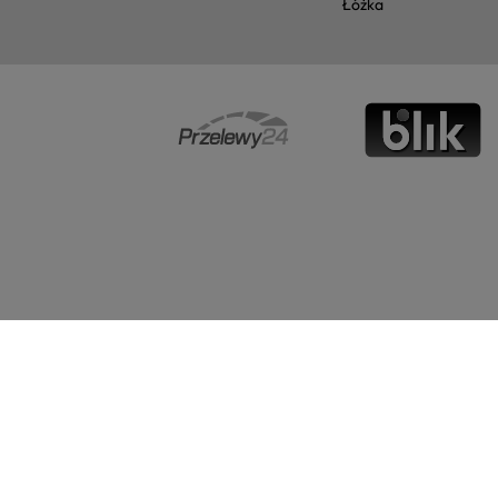
łóżka