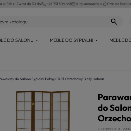
a w 24h
Zwrot do 30 dni
+48 731 304 441
sklep@monovo.pl
lock_outline
Czas na bezpie
keyboard_return
phone
mail_outline
LE DO SALONU
MEBLE DO SYPIALNI
MEBLE DO
ewniany do Salonu Sypialni Pokoju PAR1 Orzechowy Biały Halmar
Parawan
do Salon
Orzecho
KOD PRODUKTU:
V-CH