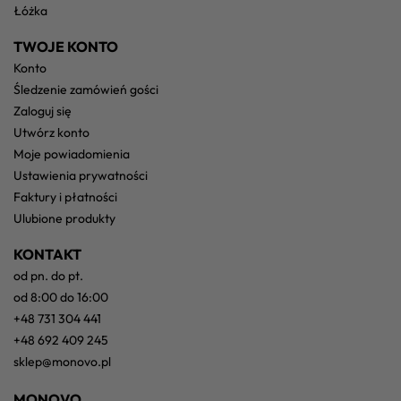
łóżka
TWOJE KONTO
konto
śledzenie zamówień gości
zaloguj się
utwórz konto
moje powiadomienia
ustawienia prywatności
faktury i płatności
ulubione produkty
KONTAKT
od pn. do pt.
od 8:00 do 16:00
+48 731 304 441
+48 692 409 245
sklep@monovo.pl
MONOVO