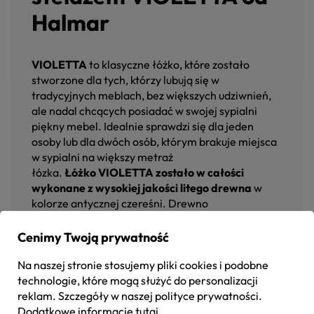
Halmar
VIOLETTA
to klasyczne łóżko, które zostało
stworzone dla tych, którzy lubują się w
tradycyjnych meblach, bez większych udziwnień,
ale nadal chcących posiadać w swojej sypialni
piękny mebel. Idealnie sprawdzi się dla jeden
osoby lub dla dwóch osób, którym brakuje miejsca
w sypialni na większy metraż
łózka.
Łóżko VIOLETTA zostało w całości
wykonane z wysokiej jakości litego drewna
w
kolorze antycznej czereśni. Drewno
charakteryzuje się odpornością, stabilnością oraz
dużą wytrzymałością, dzięki czemu będzie to
Cenimy Twoją prywatność
mebel, który posłuży nam na wiele długich lat
Na naszej stronie stosujemy pliki cookies i podobne
użytkowania. Łóżko VIOLETTA to idealne
technologie, które mogą służyć do personalizacji
wyposażenie wnętrza, które zostało urządzone w
reklam. Szczegóły w naszej
polityce prywatności
.
klasycznym, tradycyjnym stylu.
Zdobione oparcie
Dodatkowe informacje
tutaj
wykonane ze stali malowanej proszkowo
na