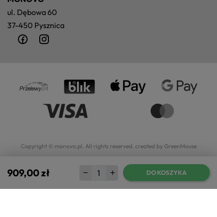
ul. Dębowa 60
37-450 Pysznica
Copyright © monovo.pl. All rights reserved.
created by GreenMouse
909,00 zł
DO KOSZYKA