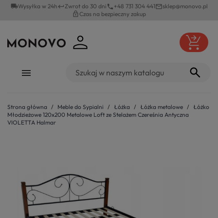
local_shipping
Wysyłka w 24h
Zwrot do 30 dni
+48 731 304 441
sklep@monovo.pl
keyboard_return
phone
mail_outline
lock_outline
Czas na bezpieczny zakup
Strona główna
Meble do Sypialni
Łóżka
Łóżka metalowe
Łóżko
Młodzieżowe 120x200 Metalowe Loft ze Stelażem Czereśnia Antyczna
VIOLETTA Halmar