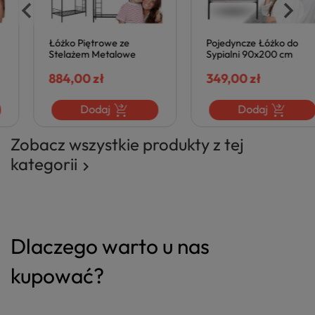
Łóżko Piętrowe ze
Pojedyncze Łóżko do
Stelażem Metalowe
Sypialni 90x200 cm
90x200 cm Młodzieżowe
Metalowe z Zagłówkiem
Dziecięce Nowoczesne
884,00 zł
Nowoczesne Czarne
349,00 zł
Czarne ELDAVA
VELMOR
Dodaj
Dodaj
Zobacz wszystkie produkty z tej
kategorii

Dlaczego warto u nas
kupować?