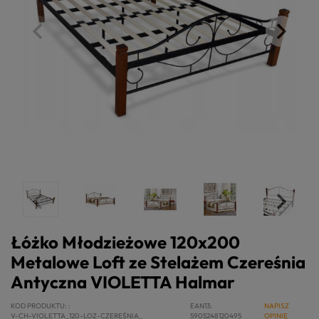
Łóżko Młodzieżowe 120x200
Metalowe Loft ze Stelażem Czereśnia
Antyczna VIOLETTA Halmar
KOD PRODUKTU:
EAN13
NAPISZ
V-CH-VIOLETTA_120-LOZ-CZEREŚNIA_
5905248120495
OPINIĘ