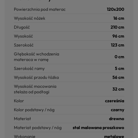
Powierzchnia pod materac
120x200
Wysokość nóżek
16 cm
Długość
210 cm
Wysokość
96 cm
Szerokość
123 cm
Głębokość wchodzenia
0 cm
materaca w ramę
Szerokość ramy
5 cm
Wysokość przodu łóżka
56 cm
Wysokość mocowania
32 cm
stelaża od podłogi
Kolor
czereśnia
Kolor podstawy / nóg
czarny
Materiał
drewno
Materiał podstawy / nóg
stal malowana proszkowo
Wykonanie
metalowe